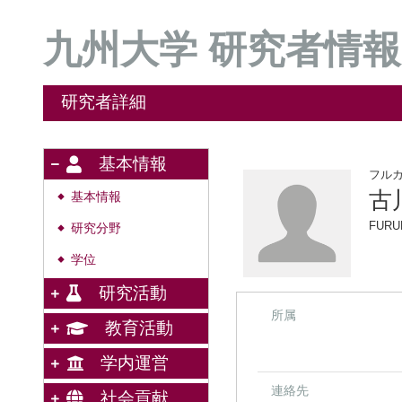
九州大学 研究者情報
研究者詳細
基本情報
フル
古
基本情報
◆
FURU
研究分野
◆
学位
◆
研究活動
所属
教育活動
学内運営
連絡先
社会貢献