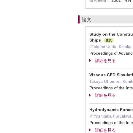
研究期間：
2001年4月
論文
Study on the Constru
Ships
査読
#Takumi Ueda, Kinuka 
Proceedings of Advan
詳細を見る
Viscous CFD Simulati
Takuya Ohomori, Kunih
Proceedings of the In
詳細を見る
Hydrodynamic Forces
@Yoshitaka Furuakwa, 
Proceedings of the In
詳細を見る