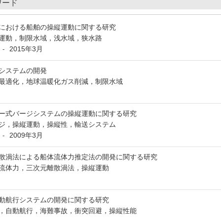
ワード
における船舶の操縦運動に関する研究
運動，制限水域，浅水域，狭水路
2015年3月
-
システムの開発
最適化，地球温暖化ガス削減，制限水域
ー式バージシステムの操縦運動に関する研究
ジ，操縦運動，操縦性，輸送システム
2009年3月
-
散渦法による船体流体力推定法の開発に関する研究
流体力，三次元離散渦法，操縦運動
動航行システムの開発に関する研究
，自動航行，海難事故，衝突回避，操縦性能