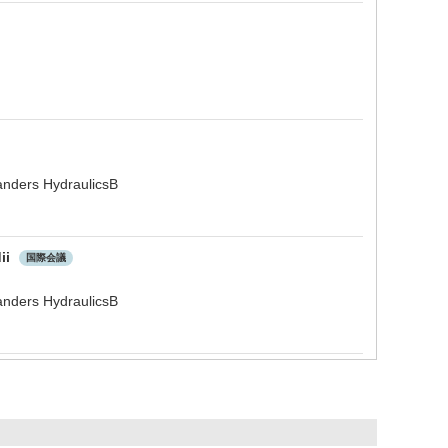
anders HydraulicsB
ii
国際会議
anders HydraulicsB