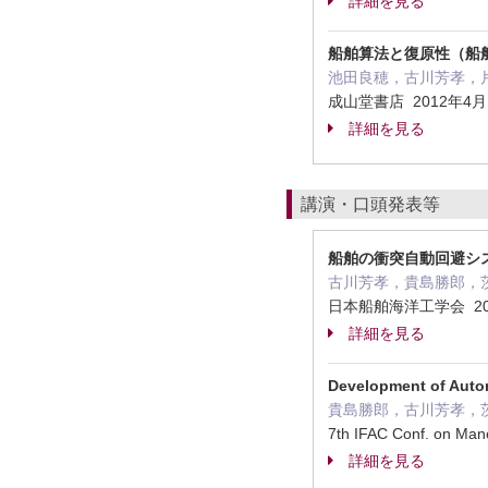
詳細を見る
船舶算法と復原性（船舶
池田良穂，古川芳孝，
成山堂書店 2012年4
詳細を見る
講演・口頭発表等
船舶の衝突自動回避シス
古川芳孝，貴島勝郎，
日本船舶海洋工学会 20
詳細を見る
Development of Autom
貴島勝郎，古川芳孝，
7th IFAC Conf. on Ma
詳細を見る