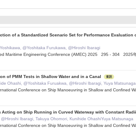
ction of a Standardized Scenario Set for Performance Evaluation
Yoshikawa, @Yoshitaka Furukawa, @Hiroshi Ibaragi
ced Maritime Engineering Conference (AMEC) 2025 295 - 304 202
on of PMM Tests in Shallow Water and in a Canal
査読
ide Ohashi, @Yoshitaka Furuakwa, @Hiroshi Ibaragi, Yuya Matsunaga
ternational Conference on Ship Manoeuvring in Shallow and Confin
 Acting on Ship Running in Curved Waterway with Constant Radi
@Hiroshi Ibaragi, Takuya Ohomori, Kunihide OhashiYuya Matsunaga
ternational Conference on Ship Manoeuvring in Shallow and Confin