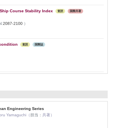
hip Course Stability Index
査読
国際共著
N:
2087-2100
）
condition
査読
国際誌
ean Engineering Series
atoru Yamaguchi（
担当：
共著）