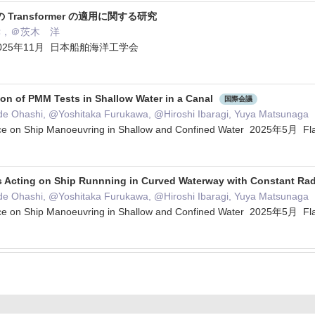
ransformer の適用に関する研究
孝，＠茨木 洋
025年11月 日本船舶海洋工学会
on of PMM Tests in Shallow Water in a Canal
国際会議
de Ohashi, @Yoshitaka Furukawa, @Hiroshi Ibaragi, Yuya Matsunaga
nce on Ship Manoeuvring in Shallow and Confined Water 2025年5月 Fl
 Acting on Ship Runnning in Curved Waterway with Constant Rad
de Ohashi, @Yoshitaka Furukawa, @Hiroshi Ibaragi, Yuya Matsunaga
nce on Ship Manoeuvring in Shallow and Confined Water 2025年5月 Fl