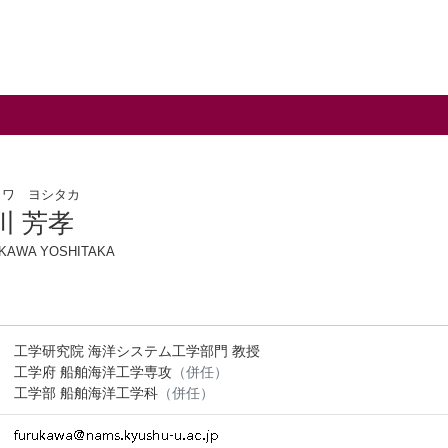
カワ ヨシタカ
川 芳孝
KAWA YOSHITAKA
工学研究院 海洋システム工学部門 教授
工学府 船舶海洋工学専攻
（併任）
工学部 船舶海洋工学科
（併任）