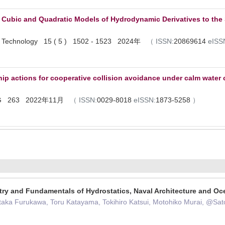
ubic and Quadratic Models of Hydrodynamic Derivatives to the S
l of Technology 15 ( 5 ) 1502 - 1523 2024年
（
ISSN:
20869614
eISS
ip actions for cooperative collision avoidance under calm water 
NG 263 2022年11月
（
ISSN:
0029-8018
eISSN:
1873-5258
）
try and Fundamentals of Hydrostatics, Naval Architecture and Oc
taka Furukawa, Toru Katayama, Tokihiro Katsui, Motohiko Murai, @S