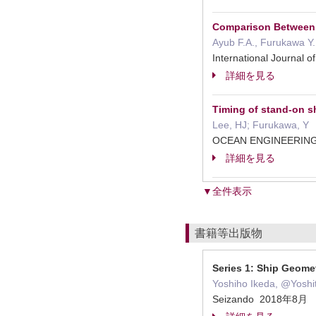
Comparison Between C
Ayub F.A., Furukawa Y.
International Journa
詳細を見る
Timing of stand-on sh
Lee, HJ; Furukawa, Y
OCEAN ENGINEERI
詳細を見る
▼全件表示
書籍等出版物
Series 1: Ship Geome
Yoshiho Ikeda, @Yoshi
Seizando 2018年8月