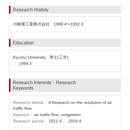
Research History
川崎重工業株式会社 1988.4〜1992.3
Education
Kyushu University 博士(工学)
1999.3
-
Research Interests・Research
Keywords
Research theme：
A Research on the resolution of air
traffic flow
Keyword：
air traffic flow, congestion
Research period：
2021.4
2024.4
-