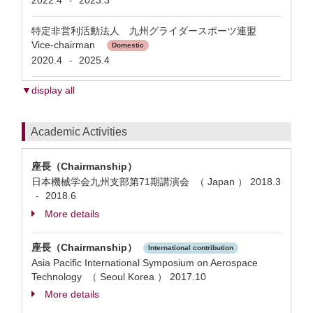
2022.4
2023.3
-
特定非営利活動法人 九州グライダースポーツ連盟
Vice-chairman
Domestic
2020.4
2025.4
-
▼display all
Academic Activities
座長（Chairmanship）
日本機械学会九州支部第71期講演会 （ Japan ）
2018.3
2018.6
-
More details
座長（Chairmanship）
International contribution
Asia Pacific International Symposium on Aerospace
Technology （ Seoul Korea ）
2017.10
More details