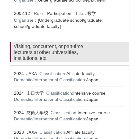
Organizer：
Undergraduate school department
2002.12
Role：
Participation
Title：
数学
Organizer：
[Undergraduate school/graduate
school/graduate faculty]
Visiting, concurrent, or part-time
lecturers at other universities,
institutions, etc.
2024 JAXA
Classification:
Affiliate faculty
Domestic/International Classification:
Japan
2024 山口大学
Classification:
Intensive course
Domestic/International Classification:
Japan
2024 防衛大学校
Classification:
Intensive course
Domestic/International Classification:
Japan
2023 JAXA
Classification:
Affiliate faculty
Domestic/International Classification:
Japan