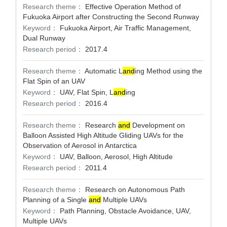
Research theme：
Effective Operation Method of
Fukuoka Airport after Constructing the Second Runway
Keyword：
Fukuoka Airport, Air Traffic Management,
Dual Runway
Research period：
2017.4
Research theme：
Automatic L
and
ing Method using the
Flat Spin of an UAV
Keyword：
UAV, Flat Spin, L
and
ing
Research period：
2016.4
Research theme：
Research
and
Development on
Balloon Assisted High Altitude Gliding UAVs for the
Observation of Aerosol in Antarctica
Keyword：
UAV, Balloon, Aerosol, High Altitude
Research period：
2011.4
Research theme：
Research on Autonomous Path
Planning of a Single
and
Multiple UAVs
Keyword：
Path Planning, Obstacle Avoidance, UAV,
Multiple UAVs