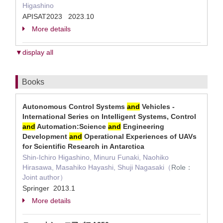
Higashino
APISAT2023 2023.10
More details
▼display all
Books
Autonomous Control Systems
and
Vehicles -
International Series on Intelligent Systems, Control
and
Automation:Science
and
Engineering
Development
and
Operational Experiences of UAVs
for Scientific Research in Antarctica
Shin-Ichiro Higashino, Minuru Funaki, Naohiko
Hirasawa, Masahiko Hayashi, Shuji Nagasaki（
Role：
Joint author）
Springer 2013.1
More details