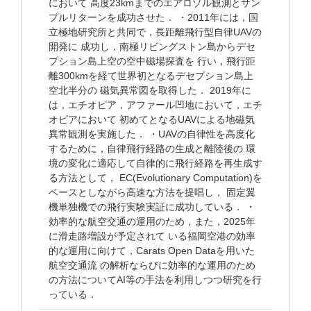
において 高度23kmまでのエアロゾル観測とサン
プルリターンを成功させた． ・2011年には，国
立極地研究所と共同で，長距離飛行型自律UAVの
開発に 成功し，南極リビングストン島からデセ
プション島上空の空中磁場探査を 行い，飛行距
離300kmを経て世界初となるデセプション島上
空北半分の 磁気異常図を取得した． 2019年に
は，エチオピア，アファール凹地において，エチ
オピアにおいて 初めてとなるUAVによる地磁気
異常観測を実施した． ・UAVの自律性を高度化
するために，自律飛行経路の生成と離陸後の 環
境の変化に適応して自律的に飛行経路を再生成す
る方法として， EC(Evolutionary Computation)を
ベースとしながら高速な方法を提唱し， 固定翼
機単独機での飛行実験実証に成功している． ・
効率的な航空交通の運用のため，また，2025年
に滑走路増設が予定されて いる福岡空港の効率
的な運用に向けて，Carats Open Dataを用いた
航空交通流 の解析ならびに効率的な運用のため
の方法についてAI等の手法を利用しつつ研究を行
っている．