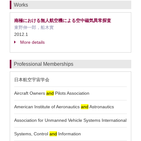
Works
南極における無人航空機による空中磁気異常探査
東野伸一郎，船木實
2012.1
More details
Professional Memberships
日本航空宇宙学会
Aircraft Owners
and
Pilots Association
American Institute of Aeronautics
and
Astronautics
Association for Unmanned Vehicle Systems International
Systems, Control
and
Information