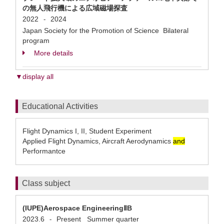
の無人飛行機による広域磁場探査
2022
2024
-
Japan Society for the Promotion of Science Bilateral
program
More details
▼display all
Educational Activities
Flight Dynamics I, II, Student Experiment
Applied Flight Dynamics, Aircraft Aerodynamics
and
Performantce
Class subject
(IUPE)Aerospace EngineeringⅡB
2023.6
Present
Summer quarter
-