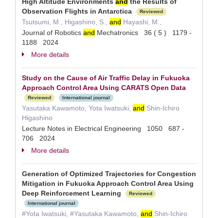
High Altitude Environments
and
the Results of
Observation Flights in Antarctica
Reviewed
Tsutsumi, M., Higashino, S.,
and
Hayashi, M.,
Journal of Robotics
and
Mechatronics 36 ( 5 ) 1179 -
1188 2024
More details
Study on the Cause of Air Traffic Delay in Fukuoka
Approach Control Area Using CARATS Open Data
Reviewed
International journal
Yasutaka Kawamoto, Yota Iwatsuki,
and
Shin-Ichiro
Higashino
Lecture Notes in Electrical Engineering 1050 687 -
706 2024
More details
Generation of Optimized Trajectories for Congestion
Mitigation in Fukuoka Approach Control Area Using
Deep Reinforcement Learning
Reviewed
International journal
#Yota Iwatsuki, #Yasutaka Kawamoto,
and
Shin-Ichiro