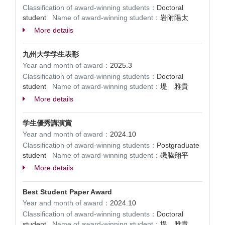
Classification of award-winning students：
Doctoral
student
Name of award-winning student：
岩附陽太
More details
九州大学学生表彰
Year and month of award：
2025.3
Classification of award-winning students：
Doctoral
student
Name of award-winning student：
堤 雅貴
More details
学生優秀講演賞
Year and month of award：
2024.10
Classification of award-winning students：
Postgraduate
student
Name of award-winning student：
磯脇翔平
More details
Best Student Paper Award
Year and month of award：
2024.10
Classification of award-winning students：
Doctoral
student
Name of award-winning student：
堤 雅貴