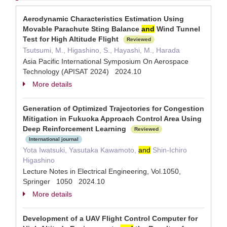
Aerodynamic Characteristics Estimation Using
Movable Parachute Sting Balance
and
Wind Tunnel
Test for High Altitude Flight
Reviewed
Tsutsumi, M., Higashino, S., Hayashi, M., Harada
Asia Pacific International Symposium On Aerospace
Technology (APISAT 2024) 2024.10
More details
Generation of Optimized Trajectories for Congestion
Mitigation in Fukuoka Approach Control Area Using
Deep Reinforcement Learning
Reviewed
International journal
Yota Iwatsuki, Yasutaka Kawamoto,
and
Shin-Ichiro
Higashino
Lecture Notes in Electrical Engineering, Vol.1050,
Springer 1050 2024.10
More details
Development of a UAV Flight Control Computer for