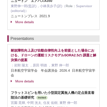
ニュートン エアバスA350
東野伸一郎(監訳)，小林美歩子(訳)（
Role：
Supervisor
(editorial)）
ニュートンプレス 2021.9
More details
Presentations
耐故障性向上及び自動自律性向上を前提とした場合にお
ける、ドローンの運航リスクモデルSORA2.5の 課題と解
決策の提案
：岩附 陽太 ，原田 明徳 ，東野 伸一郎
日本航空宇宙学会 年会講演会 2026.4 日本航空宇宙学
会
More details
フラットスピンを用いた小型固定翼無人機の定点垂直着
陸法の基礎研究
Invited
宮園 晃輝, 中間 洸太, 住友 佑樹, 東野 伸一郎