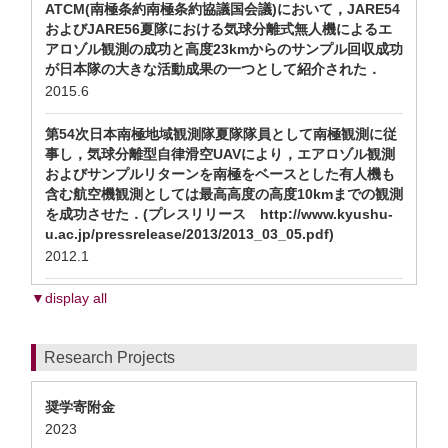
ATCM(南極条約南極条約協議国会議)において，JARE54
およびJARE56夏隊における気球分離式無人機によるエ
アロゾル観測の成功と高度23kmからのサンプル回収成功
が日本隊の大きな活動成果の一つとして紹介された．
2015.6
第54次日本南極地域観測隊夏隊隊員として南極観測に従
事し，気球分離型自律滑空UAVにより，エアロゾル観測
およびサンプルリターンを南極をベースとした有人機も
含む航空機観測としては最高高度の高度10kmまでの観測
を成功させた．(プレスリリース http://www.kyushu-
u.ac.jp/pressrelease/2013/2013_03_05.pdf)
2012.1
▼display all
Research Projects
奨学寄附金
2023