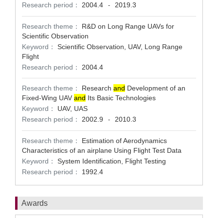
Research period：
2004.4
2019.3
-
Research theme：
R&D on Long Range UAVs for
Scientific Observation
Keyword：
Scientific Observation, UAV, Long Range
Flight
Research period：
2004.4
Research theme：
Research
and
Development of an
Fixed-Wing UAV
and
Its Basic Technologies
Keyword：
UAV, UAS
Research period：
2002.9
2010.3
-
Research theme：
Estimation of Aerodynamics
Characteristics of an airplane Using Flight Test Data
Keyword：
System Identification, Flight Testing
Research period：
1992.4
Awards