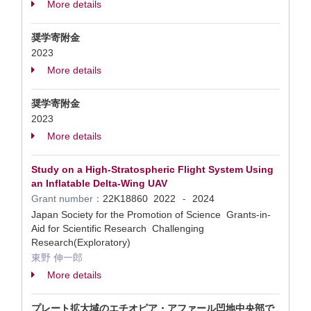
More details
奨学寄附金
2023
More details
奨学寄附金
2023
More details
Study on a High-Stratospheric Flight System Using
an Inflatable Delta-Wing UAV
Grant number：
22K18860
2022
2024
-
Japan Society for the Promotion of Science Grants-in-
Aid for Scientific Research Challenging
Research(Exploratory)
東野 伸一郎
More details
プレート拡大域のエチオピア・アファール凹地中央部で