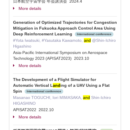
日本航空宇宙学会 年会講演会 2024.4
More details
Generation of Optimized Trajectories for Congestion
Mitigation in Fukuoka Approach Control Area Using
Deep Reinforcement Learning
International conference
#Yota Iwatsuki, #Yasutaka Kawamoto,
and
@Shin-Ichiro
Higashino
Asia-Pacific International Symposium on Aerospace
Technology 2023 (APISAT2023) 2023.10
More details
The Development of a Flight Simulator for
Automatic Vertical L
and
ing of a UAV Using a Flat
Spin
International conference
Masanao TOGUCHI, Iori MIMASAKA,
and
Shin-Ichiro
HIGASHINO
APISAT2022 2022.10
More details