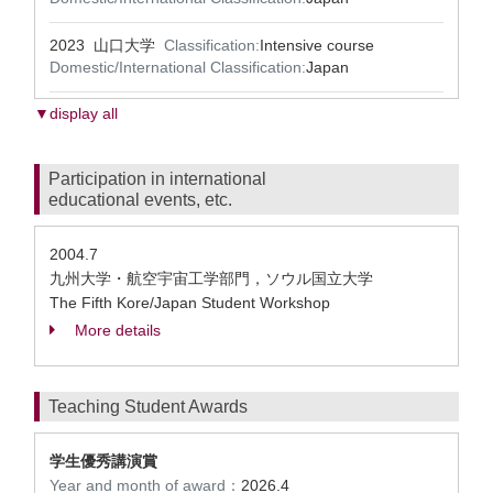
2023 山口大学
Classification:
Intensive course
Domestic/International Classification:
Japan
▼display all
Participation in international
educational events, etc.
2004.7
九州大学・航空宇宙工学部門，ソウル国立大学
The Fifth Kore/Japan Student Workshop
More details
Teaching Student Awards
学生優秀講演賞
Year and month of award：
2026.4