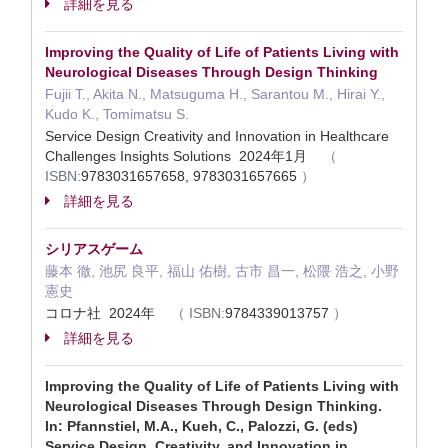
詳細を見る
Improving the Quality of Life of Patients Living with
Neurological Diseases Through Design Thinking
Fujii T., Akita N., Matsuguma H., Sarantou M., Hirai Y.,
Kudo K., Tomimatsu S.
Service Design Creativity and Innovation in Healthcare
Challenges Insights Solutions 2024年1月
（
ISBN:
9783031657658, 9783031657665
）
詳細を見る
シリアスゲーム
藤本 徹, 池尻 良平, 福山 佑樹, 古市 昌一, 松隈 浩之, 小野
憲史
コロナ社 2024年
（
ISBN:
9784339013757
）
詳細を見る
Improving the Quality of Life of Patients Living with
Neurological Diseases Through Design Thinking.
In: Pfannstiel, M.A., Kueh, C., Palozzi, G. (eds)
Service Design, Creativity, and Innovation in