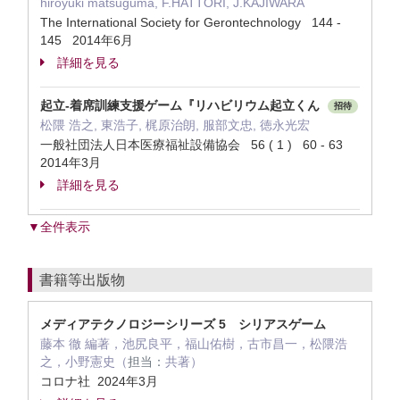
hiroyuki matsuguma, F.HATTORI, J.KAJIWARA
The International Society for Gerontechnology 144 -
145 2014年6月
詳細を見る
起立-着席訓練支援ゲーム『リハビリウム起立くん
招待
松隈 浩之, 東浩子, 梶原治朗, 服部文忠, 徳永光宏
一般社団法人日本医療福祉設備協会 56 ( 1 ) 60 - 63
2014年3月
詳細を見る
▼全件表示
書籍等出版物
メディアテクノロジーシリーズ 5 シリアスゲーム
藤本 徹 編著，池尻良平，福山佑樹，古市昌一，松隈浩
之，小野憲史（
担当：
共著）
コロナ社 2024年3月