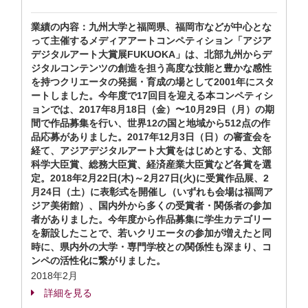
業績の内容：九州大学と福岡県、福岡市などが中心とな
って主催するメディアアートコンペティション「アジア
デジタルアート大賞展FUKUOKA」は、北部九州からデ
ジタルコンテンツの創造を担う高度な技能と豊かな感性
を持つクリエータの発掘・育成の場として2001年にスタ
ートしました。今年度で17回目を迎える本コンペティシ
ョンでは、2017年8月18日（金）〜10月29日（月）の期
間で作品募集を行い、世界12の国と地域から512点の作
品応募がありました。2017年12月3日（日）の審査会を
経て、アジアデジタルアート大賞をはじめとする、文部
科学大臣賞、総務大臣賞、経済産業大臣賞など各賞を選
定。2018年2月22日(木)～2月27日(火)に受賞作品展、2
月24日（土）に表彰式を開催し（いずれも会場は福岡ア
ジア美術館）、国内外から多くの受賞者・関係者の参加
者がありました。今年度から作品募集に学生カテゴリー
を新設したことで、若いクリエータの参加が増えたと同
時に、県内外の大学・専門学校との関係性も深まり、コ
ンペの活性化に繋がりました。
2018年2月
詳細を見る