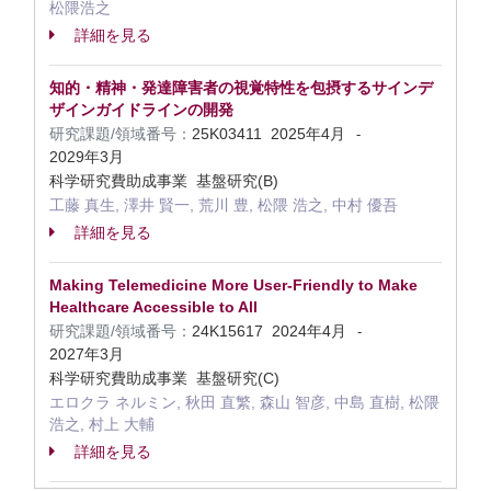
松隈浩之
詳細を見る
知的・精神・発達障害者の視覚特性を包摂するサインデ
ザインガイドラインの開発
研究課題/領域番号：
25K03411
2025年4月
-
2029年3月
科学研究費助成事業 基盤研究(B)
工藤 真生, 澤井 賢一, 荒川 豊, 松隈 浩之, 中村 優吾
詳細を見る
Making Telemedicine More User-Friendly to Make
Healthcare Accessible to All
研究課題/領域番号：
24K15617
2024年4月
-
2027年3月
科学研究費助成事業 基盤研究(C)
エロクラ ネルミン, 秋田 直繁, 森山 智彦, 中島 直樹, 松隈
浩之, 村上 大輔
詳細を見る