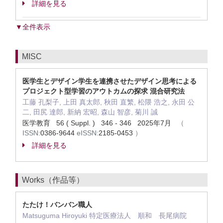
詳細を見る
▼全件表示
MISC
医学生とデザイン学生を連携させたデザイン思考による
プロジェクト型学習のアウトカムの探求 混合研究法
工藤 孔梨子, 上田 真太郎, 秋田 直繁, 松隈 浩之, 永田 公
二, 田尻 達郎, 新納 宏昭, 森山 智彦, 菊川 誠
医学教育 56 ( Suppl. ) 346 - 346 2025年7月
（
ISSN:
0386-9644
eISSN:
2185-0453
）
詳細を見る
Works（作品等）
たたけ！バンバン職人
Matsuguma Hiroyuki 特定医療法人 順和 長尾病院