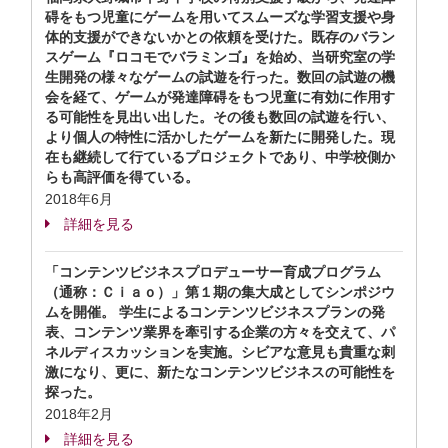
碍をもつ児童にゲームを用いてスムーズな学習支援や身
体的支援ができないかとの依頼を受けた。既存のバラン
スゲーム『ロコモでバラミンゴ』を始め、当研究室の学
生開発の様々なゲームの試遊を行った。数回の試遊の機
会を経て、ゲームが発達障碍をもつ児童に有効に作用す
る可能性を見出い出した。その後も数回の試遊を行い、
より個人の特性に活かしたゲームを新たに開発した。現
在も継続して行ているプロジェクトであり、中学校側か
らも高評価を得ている。
2018年6月
詳細を見る
「コンテンツビジネスプロデューサー育成プログラム
（通称：Ｃｉａｏ）」第１期の集大成としてシンポジウ
ムを開催。 学生によるコンテンツビジネスプランの発
表、コンテンツ業界を牽引する企業の方々を交えて、パ
ネルディスカッションを実施。シビアな意見も貴重な刺
激になり、更に、新たなコンテンツビジネスの可能性を
探った。
2018年2月
詳細を見る