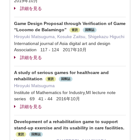
2019年10月
詳細を見る
Game Design Proposal through Verification of Game
“Locomo de Balamingo”
査読
国際誌
Hiroyuki Matsuguma, Kosuke Zaitsu, Shigekazu Higuchi
International journal of Asia digital art and design
Association 117 - 124 2017年10月
詳細を見る
A study of serious games for healthcare and
rehabilitation
査読
国際誌
Hiroyuki Matsuguma
Institute of Mathematics for Industry,MI lecture note
series 69 41 - 44 2016年10月
詳細を見る
Development of a rehabilitation game to support
stand-up exercise and its usability in care facilities.
査読
国際誌