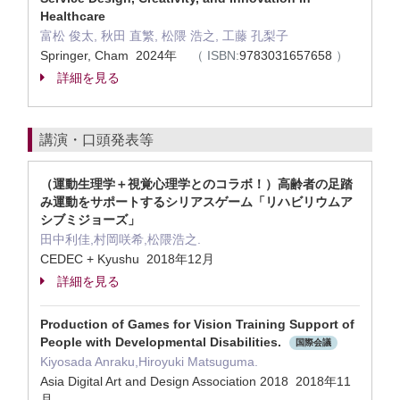
Healthcare
富松 俊太, 秋田 直繁, 松隈 浩之, 工藤 孔梨子
Springer, Cham 2024年
（
ISBN:
9783031657658
）
詳細を見る
講演・口頭発表等
（運動生理学＋視覚心理学とのコラボ！）高齢者の足踏
み運動をサポートするシリアスゲーム「リハビリウムア
シブミジョーズ」
田中利佳,村岡咲希,松隈浩之.
CEDEC + Kyushu 2018年12月
詳細を見る
Production of Games for Vision Training Support of
People with Developmental Disabilities.
国際会議
Kiyosada Anraku,Hiroyuki Matsuguma.
Asia Digital Art and Design Association 2018 2018年11
月