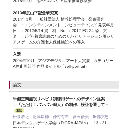
2015年7月 九州ヘルスケア産業推進協議会
2013年度山下記念研究賞
2014年3月 一般社団法人 情報処理学会 発表研究
会 ：エンタテインメントコンピューティング 発表年月
日 ：2012/5/14 資 料 No. ：2012-EC-24 論 文
名 ：起立-着席訓練のためのリハビリテーション用シリ
アスゲームの介護老人保健施設への導入
入選
2004年10月 アジアデジタルアート大賞展 カテゴリー
A静止画部門 作品タイトル「self-portrait」
論文
半側空間無視リハビリ訓練用ゲームのデザイン提案
―『たたけ！バンバン職人』の制作、検証を通して－
査読
松隈浩之、財津康輔、仲村有希、眞玉優美、服部文忠
日本デジタルゲーム学会（DiGRA JAPAN） 13 - 21