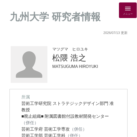
九州大学 研究者情報
メニュー
2026/07/13 更新
マツグマ ヒロユキ
松隈 浩之
MATSUGUMA HIROYUKI
所属
芸術工学研究院 ストラテジックデザイン部門 准
教授
■廃止組織■ 附属図書館付設教材開発センター
（併任）
芸術工学府 芸術工学専攻
（併任）
芸術工学部 芸術工学科
（併任）