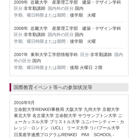
2009年 近畿大学 産業理工学部 建築・デザイン学科
区分:
非常勤講師
国内外の区分:
国内
学期、曜日時限または期間：
後学期 火曜
2008年 近畿大学 産業理工学部 建築・デザイン学科
区分:
非常勤講師
国内外の区分:
国内
学期、曜日時限または期間：
後学期 火曜
2007年 東和大学工学部情報学科
区分:
非常勤講師
国内
外の区分:
国内
学期、曜日時限または期間：
後期 火曜日 ２限
国際教育イベント等への参加状況等
2016年9月
立命館大学RENKEI事務局 大阪大学 九州大学 京都大学
東北大学 名古屋大学 立命館大学 サウサンプトン大学 ニ
ューカッスル大学 ブリストル大学 ユニバーシティー・カ
レッジ・ロンドン（UCL） リーズ大学 リバプール大学
日英産学連携プログラムRENKEI PAX SCHOOL -