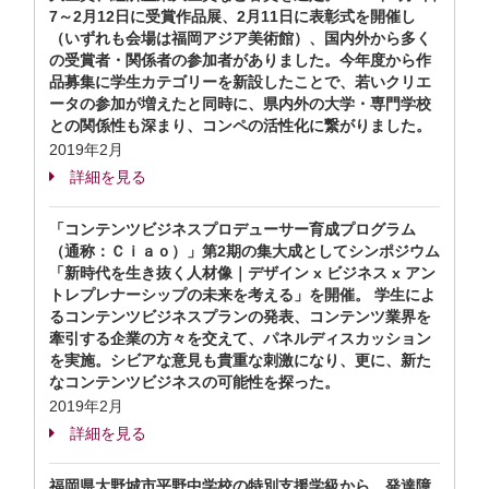
7～2月12日に受賞作品展、2月11日に表彰式を開催し
（いずれも会場は福岡アジア美術館）、国内外から多く
の受賞者・関係者の参加者がありました。今年度から作
品募集に学生カテゴリーを新設したことで、若いクリエ
ータの参加が増えたと同時に、県内外の大学・専門学校
との関係性も深まり、コンペの活性化に繋がりました。
2019年2月
詳細を見る
「コンテンツビジネスプロデューサー育成プログラム
（通称：Ｃｉａｏ）」第2期の集大成としてシンポジウム
「新時代を生き抜く人材像｜デザイン x ビジネス x アン
トレプレナーシップの未来を考える」を開催。 学生によ
るコンテンツビジネスプランの発表、コンテンツ業界を
牽引する企業の方々を交えて、パネルディスカッション
を実施。シビアな意見も貴重な刺激になり、更に、新た
なコンテンツビジネスの可能性を探った。
2019年2月
詳細を見る
福岡県大野城市平野中学校の特別支援学級から、発達障