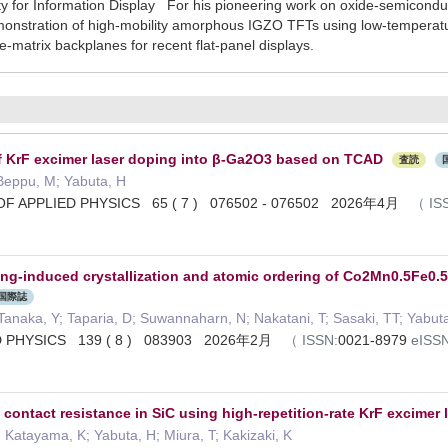
or Information Display For his pioneering work on oxide-semiconduct
 demonstration of high-mobility amorphous IGZO TFTs using low-tempera
-matrix backplanes for recent flat-panel displays.
f KrF excimer laser doping into β-Ga2O3 based on TCAD
査読
Beppu, M; Yabuta, H
OF APPLIED PHYSICS 65 ( 7 ) 076502 - 076502 2026年4月
（
IS
ng-induced crystallization and atomic ordering of Co2Mn0.5Fe0.5G
国際誌
Tanaka, Y; Taparia, D; Suwannaharn, N; Nakatani, T; Sasaki, TT; Yabut
D PHYSICS 139 ( 8 ) 083903 2026年2月
（
ISSN:
0021-8979
eISSN
contact resistance in SiC using high-repetition-rate KrF excimer l
 Katayama, K; Yabuta, H; Miura, T; Kakizaki, K