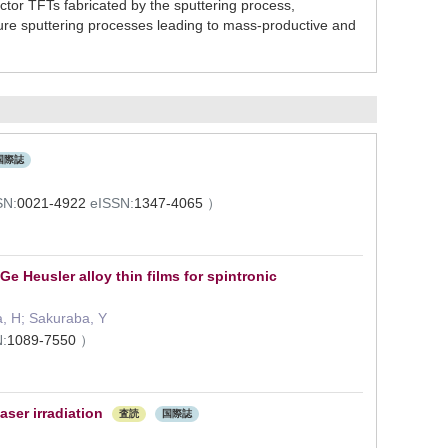
or TFTs fabricated by the sputtering process,
ture sputtering processes leading to mass-productive and
国際誌
SN:
0021-4922
eISSN:
1347-4065
）
e Heusler alloy thin films for spintronic
a, H; Sakuraba, Y
:
1089-7550
）
aser irradiation
査読
国際誌