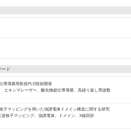
ワード
伝導薄膜用新規PLD技術開発
D、 エキシマレーザー、酸化物超伝導薄膜、高繰り返し周波数
月
格子マッピングを用いた強誘電体ドメイン構造に関する研究
元逆格子マッピング、強誘電体、ドメイン、X線回折