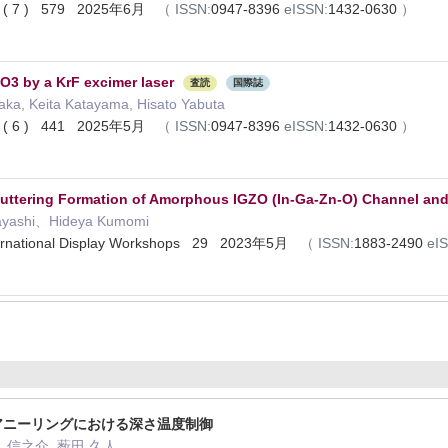
131 ( 7 ) 579 2025年6月
（
ISSN:
0947-8396
eISSN:
1432-0630
）
O3 by a KrF excimer laser
査読
国際誌
aka, Keita Katayama, Hisato Yabuta
131 ( 6 ) 441 2025年5月
（
ISSN:
0947-8396
eISSN:
1432-0630
）
puttering Formation of Amorphous IGZO (In-Ga-Zn-O) Channel an
ayashi、Hideya Kumomi
nternational Display Workshops 29 2023年5月
（
ISSN:
1883-2490
eI
アニーリングにおける深さ温度制御
月 信之介, 薮田 久人