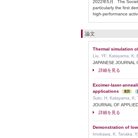
2022年5月 The Society f
particularly the first
high-performance active
論文
Thermal simulation o
Liu, YF; Katayama, K; 
JAPANESE JOURNAL 
詳細を見る
Excimer-laser-anneali
applications
査読
Suto, H; Katayama, K; 
JOURNAL OF APPLIE
詳細を見る
Demonstration of low 
Imokawa, K; Tanaka, Y;