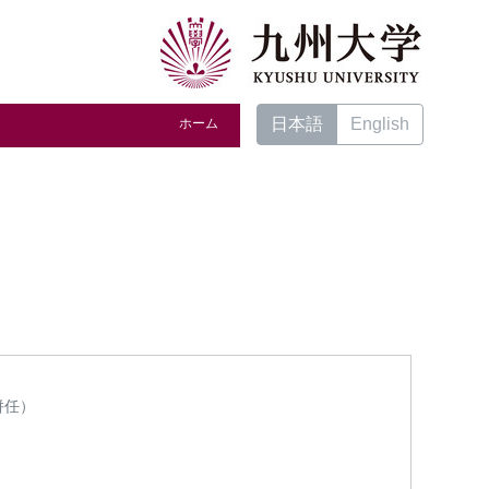
日本語
English
ホーム
併任）