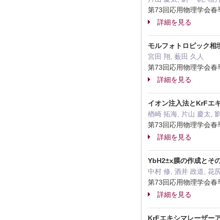
第73回応用物理学会春季
詳細を見る
モルフォトロピック相境
宮田 翔, 薮田 久人
第73回応用物理学会春季
詳細を見る
イオン注入法とKrFエ
楢崎 拓海, 片山 慶太, 
第73回応用物理学会春季
詳細を見る
YbH2±x膜の作成とそ
中村 修, 酒井 政道, 花
第73回応用物理学会春季
詳細を見る
KrFエキシマレーザー