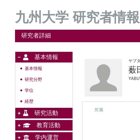
九州大学 研究者情報
研究者詳細
基本情報
ヤブ
薮
基本情報
◆
YABU
研究分野
◆
学位
◆
経歴
◆
所属
研究活動
教育活動
学内運営