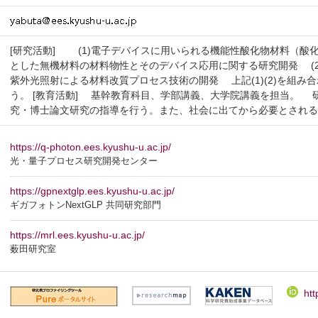
[研究活動] (1)電子デバイスに用いられる機能性酸化物材料（酸
とした無機材料の材料物性とそのデバイス応用に関する研究開発 (
紫外光照射による材料改質プロセス技術の開発 上記(1)(2)を組
う。 [教育活動] 基幹教育科目、学部講義、大学院講義を担当。
究・博士論文研究の指導を行う。また、社会に出てから必要とされ
https://q-photon.ees.kyushu-u.ac.jp/
光・量子プロセス研究開発センター
https://gpnextglp.ees.kyushu-u.ac.jp/
ギガフォトンNextGLP 共同研究部門
https://mrl.ees.kyushu-u.ac.jp/
薮田研究室
htt