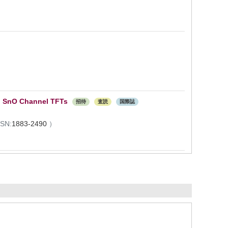
d SnO Channel TFTs
招待
査読
国際誌
SSN:
1883-2490
）