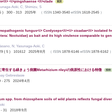
m</i> <i>pingshaense </i>clade
査読
sunaga-Aoki, C; Shimizu, S
5 ) 300 - 313 2025年
（
ISSN:
1340-3540
eISSN:
1618-2545
）
tomopathogenic fungus<i> Cordyceps</i><i> cicadae</i> isolated 
optera: Noctuidae) as bait and its high virulence comparable to ge
Wasano, N; Yasunaga-Aoki, C
29 ( 5 ) 101612 2025年8月
（
ISSN:
1878-6146
eISSN:
1878-6162
する緑きょう病菌Metarhizium rileyiの病原性における特徴
招待
y Gebreslasie
 - 275 2024年4月
um spp. from rhizosphere soils of wild plants reflects fungal divers
oki
2 - 31 2018年9月