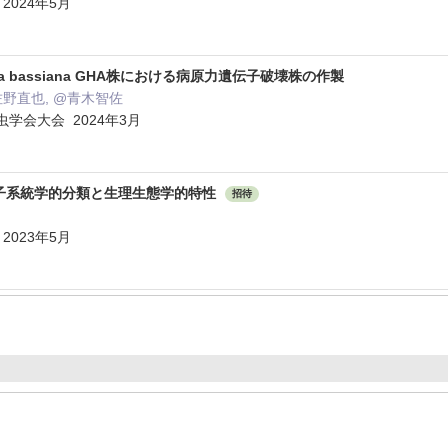
2024年5月
ia bassiana GHA株における病原力遺伝子破壊株の作製
佐野直也, @青木智佐
学会大会 2024年3月
菌の分子系統学的分類と生理生態学的特性
招待
2023年5月