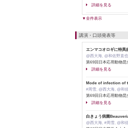
詳細を見る
▼全件表示
講演・口頭発表等
エンマコオロギに特異
@西大海, @和佐野直也
第69回日本応用動物昆虫
詳細を見る
Mode of infection of
#周雪, @西大海, @和
第69回日本応用動物昆虫
詳細を見る
白きょう病菌Beauver
@西大海, #周雪, @和