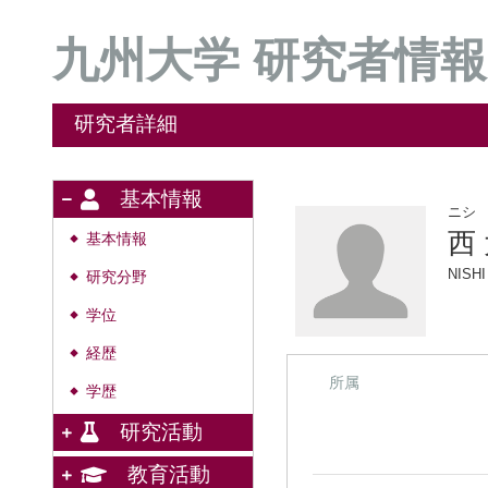
九州大学 研究者情報
研究者詳細
基本情報
ニシ
西
基本情報
◆
NISHI
研究分野
◆
学位
◆
経歴
◆
所属
学歴
◆
研究活動
教育活動