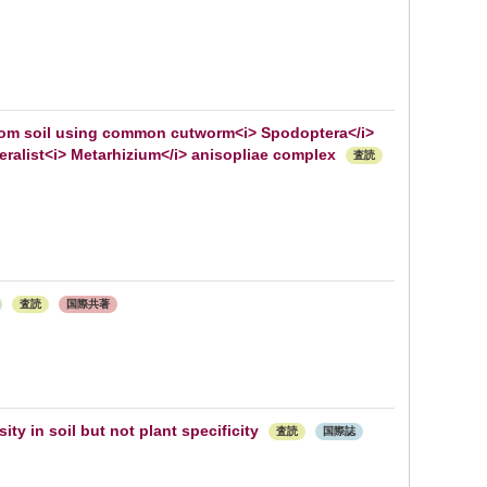
from soil using common cutworm<i> Spodoptera</i>
neralist<i> Metarhizium</i> anisopliae complex
査読
）
査読
国際共著
ity in soil but not plant specificity
査読
国際誌