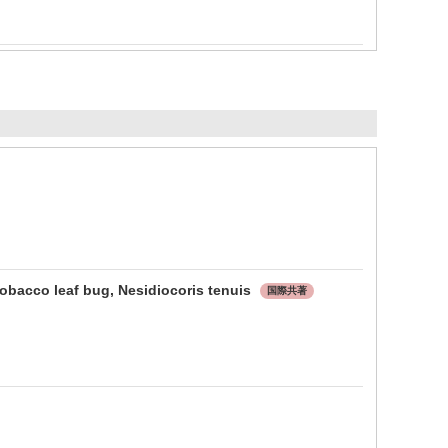
obacco leaf bug, Nesidiocoris tenuis
国際共著