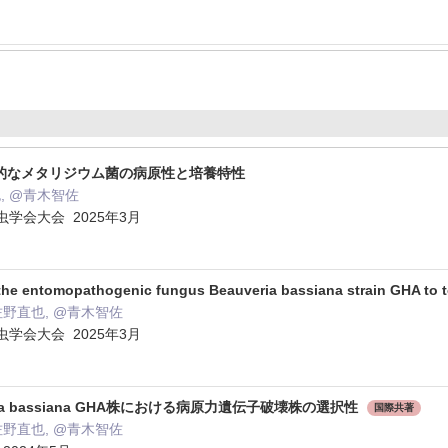
的なメタリジウム菌の病原性と培養特性
, @青木智佐
学会大会 2025年3月
 the entomopathogenic fungus Beauveria bassiana strain GHA to t
佐野直也, @青木智佐
学会大会 2025年3月
ia bassiana GHA株における病原力遺伝子破壊株の選択性
国際共著
佐野直也, @青木智佐