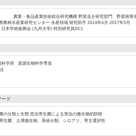
8年12月 農業・食品産業技術総合研究機構 野菜花き研究部門 野菜病害虫
農林水産業研究センター 水産領域 研究助手 2014年4月-2017年3月
日本学術振興会 (九州大学) 特別研究員DC1
境科学府 資源生物科学専攻
3月
ワード
菌の分類と生態 昆虫寄生菌による害虫の微生物的防除
寄生菌、土壌微生物、系統分類、シロアリ、寄主選択性