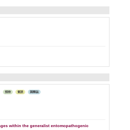
.
招待
査読
国際誌
eages within the generalist entomopathogenic