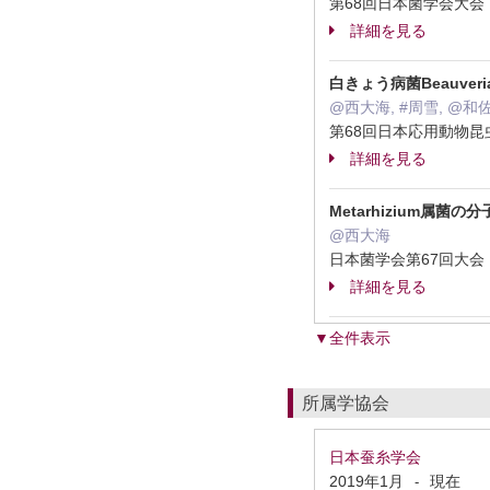
第68回日本菌学会大会 
詳細を見る
白きょう病菌Beauver
@西大海, #周雪, @和
第68回日本応用動物昆虫
詳細を見る
Metarhizium属
@西大海
日本菌学会第67回大会 
詳細を見る
▼全件表示
所属学協会
日本蚕糸学会
2019年1月
現在
-