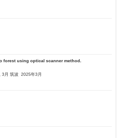
o forest using optical scanner method.
amics, 3月 筑波 2025年3月