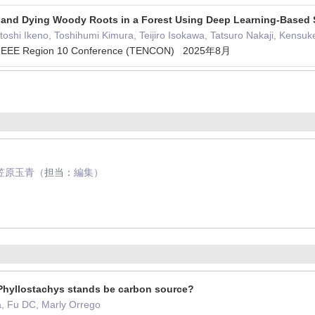
and Dying Woody Roots in a Forest Using Deep Learning-Based
oshi Ikeno, Toshihumi Kimura, Teijiro Isokawa, Tatsuro Nakaji, Kens
 IEEE Region 10 Conference (TENCON) 2025年8月
笠原玉青（
担当：
編集）
hyllostachys stands be carbon source?
, Fu DC, Marly Orrego