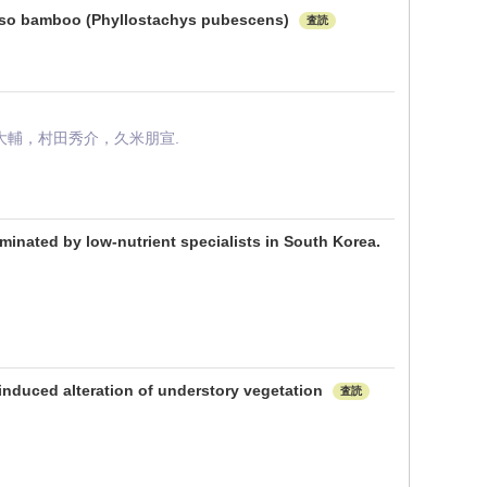
 Moso bamboo (Phyllostachys pubescens)
査読
輔，村田秀介，久米朋宣.
minated by low-nutrient specialists in South Korea.
r-induced alteration of understory vegetation
査読