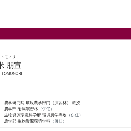
 トモノリ
米 朋宣
 TOMONORI
農学研究院 環境農学部門（演習林） 教授
農学部 附属演習林
（併任）
生物資源環境科学府 環境農学専攻
（併任）
農学部 生物資源環境学科
（併任）