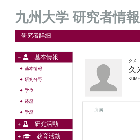
九州大学 研究者情報
研究者詳細
基本情報
クメ
久
基本情報
◆
KUME
研究分野
◆
学位
◆
経歴
◆
所属
学歴
◆
研究活動
教育活動