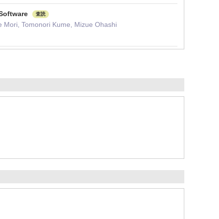
 Software
査読
uke Mori, Tomonori Kume, Mizue Ohashi