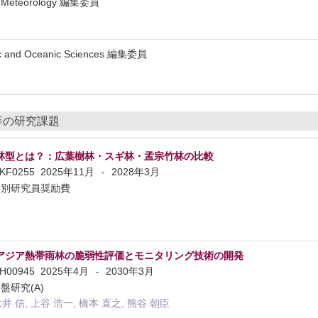
rest Meteorology 編集委員
eric and Oceanic Sciences 編集委員
等の研究課題
林型とは？：広葉樹林・スギ林・孟宗竹林の比較
5KF0255
2025年11月
2028年3月
-
特別研究員奨励費
アジア熱帯雨林の脆弱性評価とモニタリング技術の開発
5H00945
2025年4月
2030年3月
-
盤研究(A)
永井 信, 上谷 浩一, 橋本 直之, 熊谷 朝臣