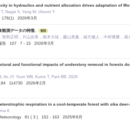
city in hydraulics and nutrient allocation drives adaptation of
T, Nagai S, Yang M, Utsumi Y.
um 178(1) 2026年3月
象観測データの特徴.
査読
，智和正明，片山歩美，南木大祐，藤山美薫，緒方健人，中村琢磨，扇大
107 7 - 15 2026年3月
ctural and functional impacts of understory removal in forests do
, An JY, Youn WB, Kume T, Park BB. 2026
rs 184 114730 2026年2月
heterotrophic respiration in a cool-temperate forest with sika dee
ama A
al Meteorology 81 ( 3 ) 152 - 163 2025年8月