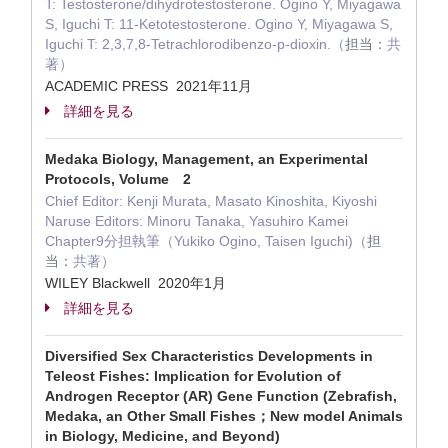
T: Testosterone/dihydrotestosterone. Ogino Y, Miyagawa
S, Iguchi T: 11-Ketotestosterone. Ogino Y, Miyagawa S,
Iguchi T: 2,3,7,8-Tetrachlorodibenzo-p-dioxin.（
担当：
共
著）
ACADEMIC PRESS 2021年11月
詳細を見る
Medaka Biology, Management, an Experimental
Protocols, Volume 2
Chief Editor: Kenji Murata, Masato Kinoshita, Kiyoshi
Naruse Editors: Minoru Tanaka, Yasuhiro Kamei
Chapter9分担執筆（Yukiko Ogino, Taisen Iguchi)（
担
当：
共著）
WILEY Blackwell 2020年1月
詳細を見る
Diversified Sex Characteristics Developments in
Teleost Fishes: Implication for Evolution of
Androgen Receptor (AR) Gene Function (Zebrafish,
Medaka, an Other Small Fishes；New model Animals
in Biology, Medicine, and Beyond)