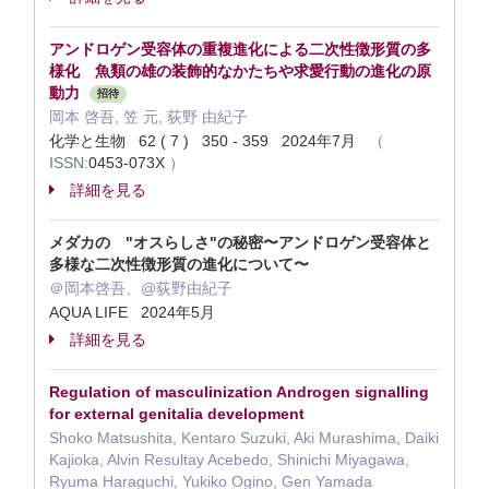
アンドロゲン受容体の重複進化による二次性徴形質の多
様化 魚類の雄の装飾的なかたちや求愛行動の進化の原
動力
招待
岡本 啓吾, 笠 元, 荻野 由紀子
化学と生物 62 ( 7 ) 350 - 359 2024年7月
（
ISSN:
0453-073X
）
詳細を見る
メダカの "オスらしさ"の秘密〜アンドロゲン受容体と
多様な二次性徴形質の進化について〜
＠岡本啓吾、@荻野由紀子
AQUA LIFE 2024年5月
詳細を見る
Regulation of masculinization Androgen signalling
for external genitalia development
Shoko Matsushita, Kentaro Suzuki, Aki Murashima, Daiki
Kajioka, Alvin Resultay Acebedo, Shinichi Miyagawa,
Ryuma Haraguchi, Yukiko Ogino, Gen Yamada