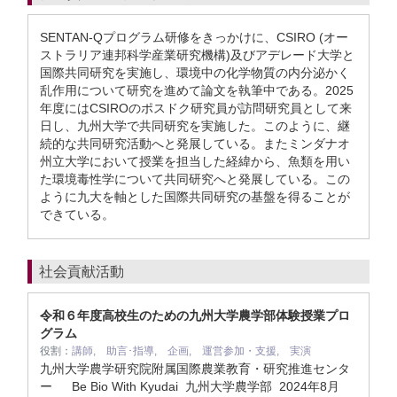
SENTAN-Qプログラム研修をきっかけに、CSIRO (オー
ストラリア連邦科学産業研究機構)及びアデレード大学と
国際共同研究を実施し、環境中の化学物質の内分泌かく
乱作用について研究を進めて論文を執筆中である。2025
年度にはCSIROのポスドク研究員が訪問研究員として来
日し、九州大学で共同研究を実施した。このように、継
続的な共同研究活動へと発展している。またミンダナオ
州立大学において授業を担当した経緯から、魚類を用い
た環境毒性学について共同研究へと発展している。この
ように九大を軸とした国際共同研究の基盤を得ることが
できている。
社会貢献活動
令和６年度高校生のための九州大学農学部体験授業プロ
グラム
役割：
講師, 助言･指導, 企画, 運営参加・支援, 実演
九州大学農学研究院附属国際農業教育・研究推進センタ
ー Be Bio With Kyudai 九州大学農学部
2024年8月