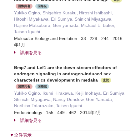
国際共著
国際誌
Yukiko Ogino, Shigehiro Kuraku, Hiroshi Ishibashi,
Hitoshi Miyakawa, Eri Sumiya, Shinichi Miyagawa,
Hajime Matsubara, Gen yamada, Michael E. Baker,
Taisen Iguchi
Molecular Biology and Evolution 33 228 - 244 2016
年1月
詳細を見る
Bmp7 and Lef1 are the down stream effectors of
androgen signaling in androgen-induced sex
characteristics development in medaka
査読
国際共著
国際誌
Yukiko Ogino, Ikumi Hirakawa, Keiji Inohaya, Eri Sumiya,
Shinichi Miyagawa, Nancy Denslow, Gen Yamada,
Norihisa Tatarazako, Taisen Iguchi
Endocrinology 155 449 - 462 2014年2月
詳細を見る
▼全件表示