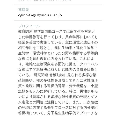
連絡先
プロフィール
教育関連 農学部国際コースでは留学生を対象と
した学部教育を行っており、共創学部においても
授業を英語で実施している。主に環境と遺伝子の
相互作用を主題とし、集団生物学・進化生物学・
生態学・環境科学といった分野を横断する学際的
な視点を育む教育に力を入れている。これによ
り、複雑な生物現象を多面的に捉え、グローバル
な視点で問題解決に取り組む能力の育成を目指し
ている。 研究関連 脊椎動物に見られる多様な繁
殖戦略や、種の多様性を形成してきた二次性徴形
質の発現に関する遺伝的背景・分子機構を、小型
魚類をモデルに解析している。特に、男性ホルモ
ンにより誘導される多様な雄性形質の発現とゲノ
ム進化との関連に注目している。また、二次性徴
の発現に内在する発生プロセスに対する内分泌応
答機構について、分子発生生物学的アプローチを