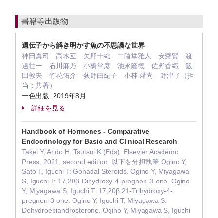
書籍等出版物
遺伝子から解き明かす魚の不思議な世界
神田真司 高木亙 矢野十織 二階堂雅人 安齋賢 渡
邊壮一 石川麻乃 小橋常彦 池永隆徳 佐野香織 飯
田敦夫 竹花佑介 荻野由紀子 小林 靖尚 野津了（
担
当：
共著）
一色出版 2019年8月
詳細を見る
Handbook of Hormones - Comparative
Endocrinology for Basic and Clinical Research
Takei Y, Ando H, Tsutsui K (Eds), Elsevier Academc
Press, 2021, second edition. 以下を分担執筆 Ogino Y,
Sato T, Iguchi T: Gonadal Steroids. Ogino Y, Miyagawa
S, Iguchi T: 17,20β-Dihydroxy-4-pregnen-3-one. Ogino
Y, Miyagawa S, Iguchi T: 17,20β,21-Trihydroxy-4-
pregnen-3-one. Ogino Y, Iguchi T, Miyagawa S:
Dehydroepiandrosterone. Ogino Y, Miyagawa S, Iguchi