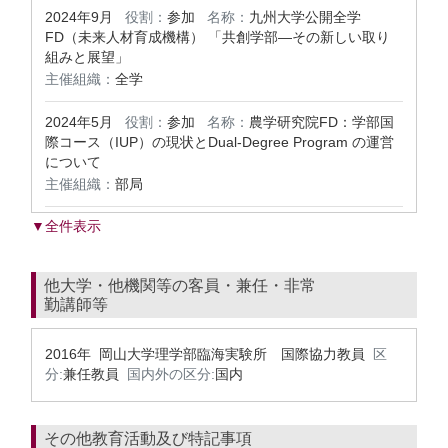
2024年9月
役割：
参加
名称：
九州大学公開全学
FD（未来人材育成機構） 「共創学部—その新しい取り
組みと展望」
主催組織：
全学
2024年5月
役割：
参加
名称：
農学研究院FD：学部国
際コース（IUP）の現状とDual-Degree Program の運営
について
主催組織：
部局
▼全件表示
他大学・他機関等の客員・兼任・非常
勤講師等
2016年 岡山大学理学部臨海実験所 国際協力教員
区
分:
兼任教員
国内外の区分:
国内
その他教育活動及び特記事項