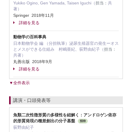
Yukiko Ogino, Gen Yamada, Taisen Iguchi（
担当：
共
著）
Springer 2018年11月
詳細を見る
動物学の百科事典
日本動物学会 編 （分担執筆）泌尿生殖器官の発生ーオス
とメスができる仕組み 村嶋亜紀、荻野由紀子（
担当：
共著）
丸善出版 2018年9月
詳細を見る
▼全件表示
講演・口頭発表等
魚類二次性徴形質の多様性を紐解く：アンドロゲン依存
的形質発現の種差創出の分子基盤
招待
荻野由紀子