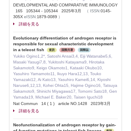
DEVELOPMENTAL AND COMPARATIVE IMMUNOLOGY
165 105344 - 105344 2025年3月
（
ISSN:
0145-
305X
eISSN:
1879-0089
）
詳細を見る
Evolutionary differentiation of androgen receptor is
responsible for sexual characteristic development
in a teleost fish
査読
国際共著
国際誌
Yukiko Ogino1,2*, Satoshi Ansai3,4, Eiji Watanabe5,6,
Masaki Yasugi7,8, Yukitoshi Katayama9, Hirotaka
Sakamoto9, Keigo Okamoto1, Kataaki Okubo10,
Yasuhiro Yamamoto11, Ikuyo Hara12,13, Touko
Yamazaki12, Ai Kato13, Yasuhiro Kamei6,14, Kiyoshi
Naruse6,12,13, Kohei Ohta15, Hajime Ogino16, Tatsuya
Sakamoto9, Shinichi Miyagawa17, Tomomi Sato18, Gen
Yamada19, Michael E. Baker20, Taisen Iguchi18
Nat Commun 14 ( 1 ) article NO.1428 2023年3月
詳細を見る
Neofunctionalization of androgen receptor by gain-
of-function mutations in teleost fish lineage
査読