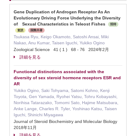
Gene Duplication of Androgen Receptor As An
Evolutionary Driving Force Underlying the Diversity
of Sexual Characteristics in Teleost Fishes
招待
査読
国際共著
Tsukasa Ryu, Keigo Okamoto, Satoshi Ansai, Miki
Nakao, Anu Kumar, Taisen Iguchi, Yukiko Ogino
Zoological Science 41 ( 1 ) 68 - 76 2024年2月
詳細を見る
Functional distinctions associated with the
diversity of sex steroid hormone receptors ESR and
AR
Yukiko Ogino, Saki Tohyama, Satomi Kohno, Kenji
Toyota, Gen Yamada, Ryohei Yatsu, Tohru Kobayashi,
Norihisa Tatarazako, Tomomi Sato, Hajime Matsubara,
Anke Lange, Charles R. Tyler, Yoshinao Katsu, Taisen
Iguchi, Shinichi Miyagawa
Journal of Steroid Biochemistry and Molecular Biology
2018年11月
詳細を見る