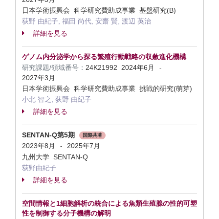
日本学術振興会 科学研究費助成事業 基盤研究(B)
荻野 由紀子, 福田 尚代, 安齋 賢, 渡辺 英治
詳細を見る
ゲノム内分泌学から探る繁殖行動戦略の収斂進化機構
研究課題/領域番号：
24K21992
2024年6月
-
2027年3月
日本学術振興会 科学研究費助成事業 挑戦的研究(萌芽)
小北 智之, 荻野 由紀子
詳細を見る
SENTAN-Q第5期
国際共著
2023年8月
2025年7月
-
九州大学 SENTAN-Q
荻野由紀子
詳細を見る
空間情報と1細胞解析の統合による魚類生殖腺の性的可塑
性を制御する分子機構の解明