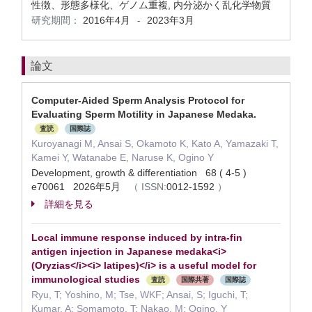
性徴、形態多様化、ゲノム重複, 内分泌かく乱化学物質
研究期間：
2016年4月
2023年3月
-
論文
Computer-Aided Sperm Analysis Protocol for
Evaluating Sperm Motility in Japanese Medaka.
査読
国際誌
Kuroyanagi M, Ansai S, Okamoto K, Kato A, Yamazaki T,
Kamei Y, Watanabe E, Naruse K, Ogino Y
Development, growth & differentiation 68 ( 4-5 )
e70061 2026年5月
（
ISSN:
0012-1592
）
詳細を見る
Local immune response induced by intra-fin
antigen injection in Japanese medaka<i>
(Oryzias</i><i> latipes)</i> is a useful model for
immunological studies
査読
国際共著
国際誌
Ryu, T; Yoshino, M; Tse, WKF; Ansai, S; Iguchi, T;
Kumar, A; Somamoto, T; Nakao, M; Ogino, Y