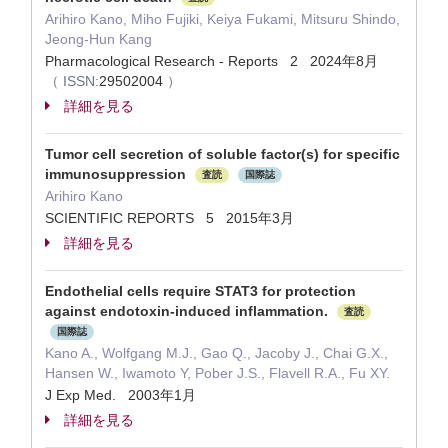
Arihiro Kano, Miho Fujiki, Keiya Fukami, Mitsuru Shindo,
Jeong-Hun Kang
Pharmacological Research - Reports 2 2024年8月
（
ISSN:
29502004
）
詳細を見る
Tumor cell secretion of soluble factor(s) for specific
immunosuppression
査読
国際誌
Arihiro Kano
SCIENTIFIC REPORTS 5 2015年3月
詳細を見る
Endothelial cells require STAT3 for protection
against endotoxin-induced inflammation.
査読
国際誌
Kano A., Wolfgang M.J., Gao Q., Jacoby J., Chai G.X.,
Hansen W., Iwamoto Y, Pober J.S., Flavell R.A., Fu XY.
J Exp Med. 2003年1月
詳細を見る