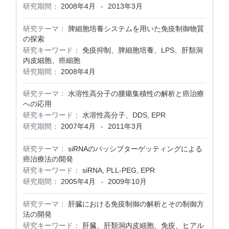
研究期間：
2008年4月
2013年3月
-
研究テーマ：
脾細胞培養システムを用いた免疫制御物質
の探索
研究キーワード：
免疫抑制、脾細胞培養、LPS、肝類洞
内皮細胞、癌細胞
研究期間：
2008年4月
研究テーマ：
水溶性高分子の腫瘍集積性の解析と癌治療
への応用
研究キーワード：
水溶性高分子、DDS, EPR
研究期間：
2007年4月
2011年3月
-
研究テーマ：
siRNAのパッシブターゲッティングによる
癌治療法の開発
研究キーワード：
siRNA, PLL-PEG, EPR
研究期間：
2005年4月
2009年10月
-
研究テーマ：
肝臓における免疫制御の解析とその制御方
法の開発
研究キーワード：
肝臓、肝類洞内皮細胞、免疫、ヒアル