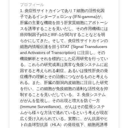
プロフィール
1. 炎症性サイトカインでありＴ細胞の活性化因
子であるインターフェロン-γ (IFN-gamma)が、
肝臓の主要な機能を担う肝実質細胞にアポトーシ
スを誘導することを見いだし、その作用機構には
癌抑制因子p53とIRF-1が関与することなどを明
らかにしてきた。そして、炎症性サイトカインの
細胞内情報伝達を担うSTAT (Signal Transducers
and Activators of Transcription) に注目し、その
機能解析とそれを標的にした応用研究を行ってい
る。これらの研究成果は異常な免疫システムに起
因すると考えられる劇症、あるいは慢性肝炎の発
症機序の理解とその治療につながるものと考えら
れる。また、肝臓の類洞内皮細胞に注目した研究
を行い、この細胞が免疫細胞の過剰な活性化を抑
制することを見いだしている。 2. 免疫システム
ががんを監視し、その出現と増大を防ぐ一方
(Immune Surveillance)、がんはその監視システ
ムから様々な方法で逃れているという考えが現在
広く受け入れられている。実際に、がん抗原やヒ
ト白血球型抗原（HLA）の発現低下、細胞死誘導