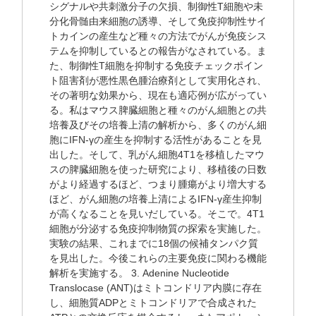
シグナルや共刺激分子の欠損、制御性T細胞や未
分化骨髄由来細胞の誘導、そして免疫抑制性サイ
トカインの産生など種々の方法でがんが免疫シス
テムを抑制しているとの報告がなされている。ま
た、制御性T細胞を抑制する免疫チェックポイン
ト阻害剤が悪性黒色腫治療剤として実用化され、
その著明な効果から、現在も適応例が広がってい
る。私はマウス脾臓細胞と種々のがん細胞との共
培養及びその培養上清の解析から、多くのがん細
胞にIFN-γの産生を抑制する活性があることを見
出した。そして、乳がん細胞4T1を移植したマウ
スの脾臓細胞を使った研究により、移植後の日数
がより経過するほど、つまり腫瘍がより増大する
ほど、がん細胞の培養上清によるIFN-γ産生抑制
が高くなることを見いだしている。そこで。4T1
細胞が分泌する免疫抑制物質の探索を実施した。
実験の結果、これまでに18個の候補タンパク質
を見出した。今後これらの主要免疫に関わる機能
解析を実施する。 3. Adenine Nucleotide
Translocase (ANT)はミトコンドリア内膜に存在
し、細胞質ADPとミトコンドリアで合成された