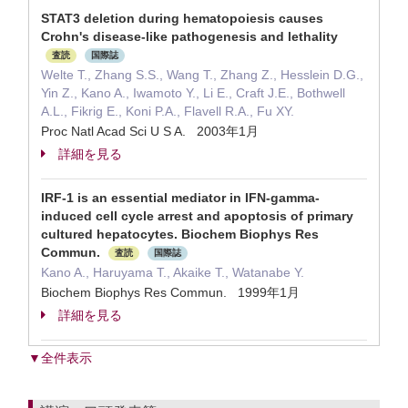
STAT3 deletion during hematopoiesis causes
Crohn's disease-like pathogenesis and lethality
査読
国際誌
Welte T., Zhang S.S., Wang T., Zhang Z., Hesslein D.G.,
Yin Z., Kano A., Iwamoto Y., Li E., Craft J.E., Bothwell
A.L., Fikrig E., Koni P.A., Flavell R.A., Fu XY.
Proc Natl Acad Sci U S A. 2003年1月
詳細を見る
IRF-1 is an essential mediator in IFN-gamma-
induced cell cycle arrest and apoptosis of primary
cultured hepatocytes. Biochem Biophys Res
Commun.
査読
国際誌
Kano A., Haruyama T., Akaike T., Watanabe Y.
Biochem Biophys Res Commun. 1999年1月
詳細を見る
▼全件表示