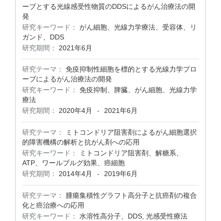
ーブとする光線感受性物質のDDSによるがん治療法の開
発
研究キーワード：
がん細胞、光線力学療法、受容体、リ
ガンド、DDS
研究期間：
2021年6月
研究テーマ：
免疫抑制性細胞を標的とする光線力学プロ
ーブによるがん治療法の開発
研究キーワード：
免疫抑制、脾臓、がん細胞、光線力学
療法
研究期間：
2020年4月
2021年6月
-
研究テーマ：
ミトコンドリア阻害剤によるがん細胞選択
的障害機構の解析と抗がん剤への応用
研究キーワード：
ミトコンドリア阻害剤、解糖系、
ATP、ワールブルグ効果、癌細胞
研究期間：
2014年4月
2019年6月
-
研究テーマ：
腫瘍集積性グラフト高分子と抗癌剤の複合
化と癌治療への応用
研究キーワード：
水溶性高分子、DDS, 光感受性療法