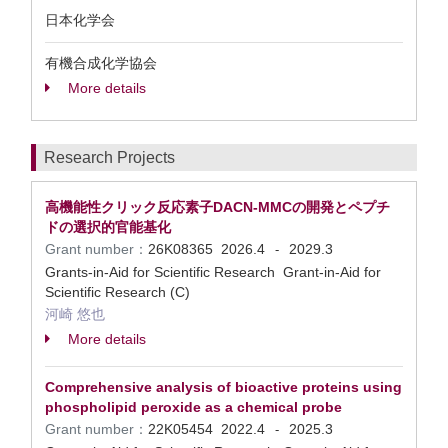
日本化学会
有機合成化学協会
More details
Research Projects
高機能性クリック反応素子DACN-MMCの開発とペプチ
ドの選択的官能基化
Grant number：
26K08365
2026.4
2029.3
-
Grants-in-Aid for Scientific Research Grant-in-Aid for
Scientific Research (C)
河崎 悠也
More details
Comprehensive analysis of bioactive proteins using
phospholipid peroxide as a chemical probe
Grant number：
22K05454
2022.4
2025.3
-