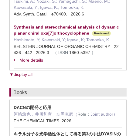
Tsukimi, A.; Nozaki, S.; Yamaguchi, S.; Maeno, M.;
Kawasaki, Y.; Igawa, K.; Tomooka, K.
Adv. Synth. Catal. e70400. 2026.6
Synthesis and stereochemical analysis of dynamic
planar chiral oxa[7]orthocyclophene
Reviewed
Hashimoto, Y; Kawasaki, Y; Igawa, K; Tomooka, K
BEILSTEIN JOURNAL OF ORGANIC CHEMISTRY 22
436 - 442 2026.3
（
ISSN:
1860-5397
）
More details
▼display all
Books
DACNの開発と応用
河崎悠也，井川和宣，友岡克彦（
Role：
Joint author）
THE CHEMICAL TIMES 2026
キラル分子を光学活性体として得る第3の手法DYASINの