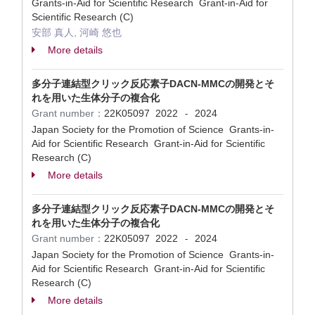
Grants-in-Aid for Scientific Research Grant-in-Aid for
Scientific Research (C)
安部 真人, 河崎 悠也
More details
多分子連結型クリック反応素子DACN-MMCの開発とそ
れを用いた生体分子の複合化
Grant number：
22K05097
2022
2024
-
Japan Society for the Promotion of Science Grants-in-
Aid for Scientific Research Grant-in-Aid for Scientific
Research (C)
More details
多分子連結型クリック反応素子DACN-MMCの開発とそ
れを用いた生体分子の複合化
Grant number：
22K05097
2022
2024
-
Japan Society for the Promotion of Science Grants-in-
Aid for Scientific Research Grant-in-Aid for Scientific
Research (C)
More details