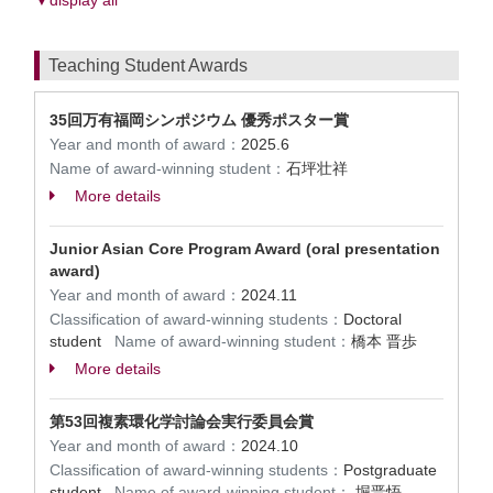
▼display all
Teaching Student Awards
35回万有福岡シンポジウム 優秀ポスター賞
Year and month of award：
2025.6
Name of award-winning student：
石坪壮祥
More details
Junior Asian Core Program Award (oral presentation
award)
Year and month of award：
2024.11
Classification of award-winning students：
Doctoral
student
Name of award-winning student：
橋本 晋歩
More details
第53回複素環化学討論会実行委員会賞
Year and month of award：
2024.10
Classification of award-winning students：
Postgraduate
student
Name of award-winning student：
堀晋悟