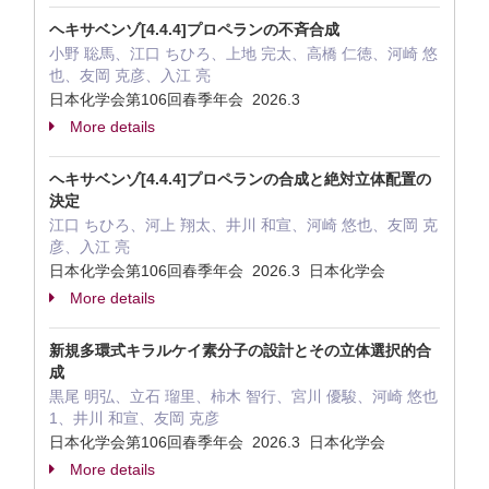
ヘキサベンゾ[4.4.4]プロペランの不斉合成
小野 聡馬、江口 ちひろ、上地 完太、高橋 仁徳、河崎 悠
也、友岡 克彦、入江 亮
日本化学会第106回春季年会 2026.3
More details
ヘキサベンゾ[4.4.4]プロペランの合成と絶対立体配置の
決定
江口 ちひろ、河上 翔太、井川 和宣、河崎 悠也、友岡 克
彦、入江 亮
日本化学会第106回春季年会 2026.3 日本化学会
More details
新規多環式キラルケイ素分子の設計とその立体選択的合
成
黒尾 明弘、立石 瑠里、柿木 智行、宮川 優駿、河崎 悠也
1、井川 和宣、友岡 克彦
日本化学会第106回春季年会 2026.3 日本化学会
More details