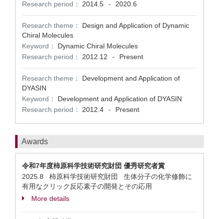
Research period：
2014.5
2020.6
-
Research theme：
Design and Application of Dynamic
Chiral Molecules
Keyword：
Dynamic Chiral Molecules
Research period：
2012.12
Present
-
Research theme：
Development and Application of
DYASIN
Keyword：
Development and Application of DYASIN
Research period：
2012.4
Present
-
Awards
令和7年度柿原科学技術研究財団 優秀研究者賞
2025.8 柿原科学技術研究財団 生体分子の化学修飾に
有用なクリック反応素子の開発とその応用
More details