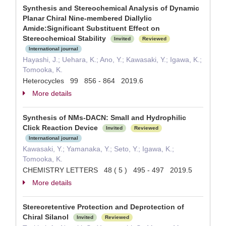
Synthesis and Stereochemical Analysis of Dynamic
Planar Chiral Nine-membered Diallylic
Amide:Significant Substituent Effect on
Stereochemical Stability
Invited
Reviewed
International journal
Hayashi, J.; Uehara, K.; Ano, Y.; Kawasaki, Y.; Igawa, K.;
Tomooka, K.
Heterocycles 99 856 - 864 2019.6
More details
Synthesis of NMs-DACN: Small and Hydrophilic
Click Reaction Device
Invited
Reviewed
International journal
Kawasaki, Y.; Yamanaka, Y.; Seto, Y.; Igawa, K.;
Tomooka, K.
CHEMISTRY LETTERS 48 ( 5 ) 495 - 497 2019.5
More details
Stereoretentive Protection and Deprotection of
Chiral Silanol
Invited
Reviewed