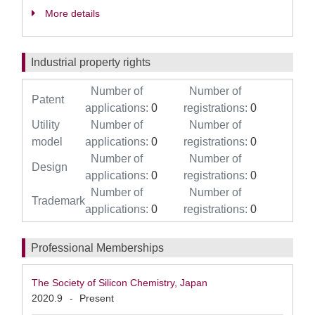
More details
Industrial property rights
Number of
Number of
Patent
applications:
0
registrations:
0
Utility
Number of
Number of
model
applications:
0
registrations:
0
Number of
Number of
Design
applications:
0
registrations:
0
Number of
Number of
Trademark
applications:
0
registrations:
0
Professional Memberships
The Society of Silicon Chemistry, Japan
2020.9
Present
-