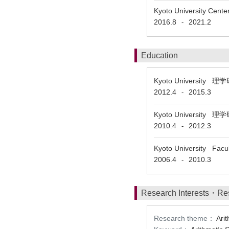
Kyoto University Cente
2016.8
2021.2
-
Education
Kyoto Universi
2012.4
2015.3
-
Kyoto Universi
2010.4
2012.3
-
Kyoto University Fac
2006.4
2010.3
-
Research Interests・Re
Research theme：
Arit