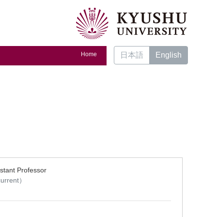
Home
日本語
English
istant Professor
urrent）