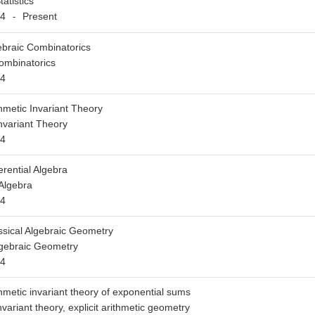
tatistics
4
Present
-
ebraic Combinatorics
ombinatorics
4
thmetic Invariant Theory
Invariant Theory
4
erential Algebra
 Algebra
4
ssical Algebraic Geometry
lgebraic Geometry
4
thmetic invariant theory of exponential sums
nvariant theory, explicit arithmetic geometry