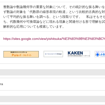
整数論や数論幾何学の重要な対象について、その統計的な振る舞い
ず数論の対象を「代数群の線形表現の軌道」という比較的古典的な
いて平均的な振る舞いを調べる、という段取りです。 私はそもそ
ち、代数幾何や可換環論などに現れる現象と関連付ける形で理解を
解析的な応用についても模索しています。
https://sites.google.com/view/yishitsuka/%E3%83%9B%E3%83%
bra