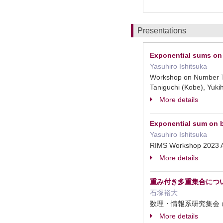
Presentations
Exponential sums on 
Yasuhiro Ishitsuka
Workshop on Number 
Taniguchi (Kobe), Yuki
More details
Exponential sum on b
Yasuhiro Ishitsuka
RIMS Workshop 2023 A
More details
重み付き多重集合につ
石塚裕大
数理・情報系研究集会 @ 
More details