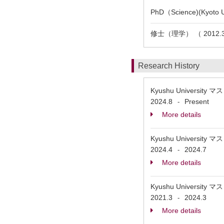
PhD（Science)(Kyoto Un
修士（理学） （ 2012.3 Ky
Research History
Kyushu Univer
2024.8
Present
-
More details
Kyushu University
2024.4
2024.7
-
More details
Kyushu Universit
2021.3
2024.3
-
More details