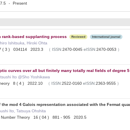
7.5
Present
-
in rank-based supplanting process
Reviewed
International journal
iro Ishitsuka, Hiroki Ohta
07 ( 3 ) 034114 2023.3
（
ISSN:
2470-0045
eISSN:
2470-0053
）
ptic curves over all but finitely many totally real fields of degree 5
etsushi Ito @Sho Yoshikawa
Theory 8 ( 4 ) 2022.10
（
ISSN:
2522-0160
eISSN:
2363-9555
）
of the mod 4 Galois representation associated with the Fermat qua
sushi Ito, Tatsuya Ohshita
 of Number Theory 16 ( 04 ) 881 - 905 2020.5