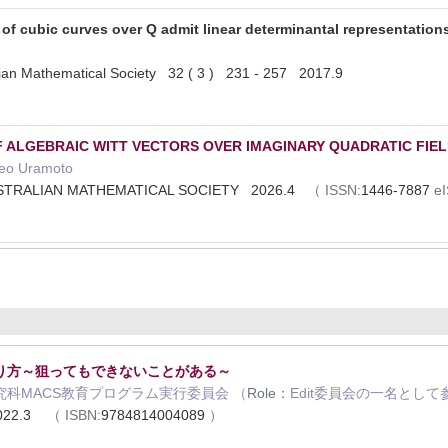
 of cubic curves over Q admit linear determinantal representatio
jan Mathematical Society 32 ( 3 ) 231 - 257 2017.9
F ALGEBRAIC WITT VECTORS OVER IMAGINARY QUADRATIC FIEL
keo Uramoto
STRALIAN MATHEMATICAL SOCIETY 2026.4
（
ISSN:
1446-7887
e
り方～狙ってもできないことがある～
科MACS教育プログラム実⾏委員会 （
Role：
Edit委員会の一名として
22.3
（
ISBN:
9784814004089
）