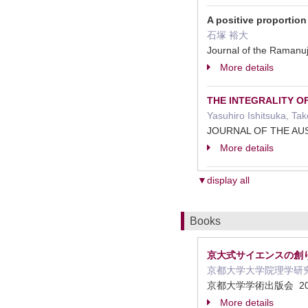
A positive proportion
石塚 裕大
Journal of the Ramanu
More details
THE INTEGRALITY O
Yasuhiro Ishitsuka, Ta
JOURNAL OF THE AU
More details
▼display all
Books
京大式サイエンスの創
京都⼤学⼤学院理学研究
京都⼤学学術出版会 20
More details