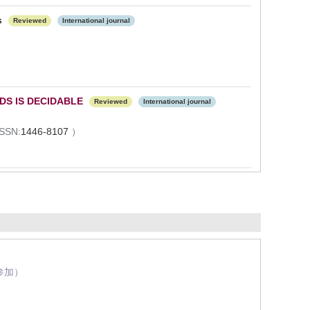
ns
Reviewed
International journal
DS IS DECIDABLE
Reviewed
International journal
ISSN:
1446-8107
）
参加）