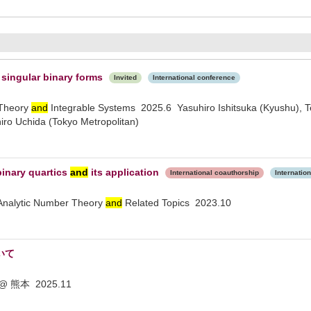
singular binary forms
Invited
International conference
Theory
and
Integrable Systems 2025.6 Yasuhiro Ishitsuka (Kyushu), Te
hiro Uchida (Tokyo Metropolitan)
inary quartics
and
its application
International coauthorship
Internatio
nalytic Number Theory
and
Related Topics 2023.10
いて
熊本 2025.11