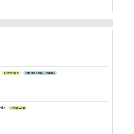
Reviewed
International journal
rtic
Reviewed