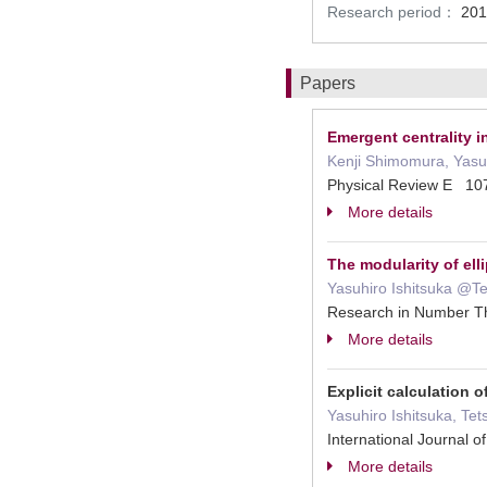
Research period：
201
Papers
Emergent centrality 
Kenji Shimomura, Yasuh
Physical Review E 1
More details
The modularity of elli
Yasuhiro Ishitsuka @T
Research in Number 
More details
Explicit calculation 
Yasuhiro Ishitsuka, Tet
International Journal
More details