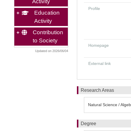
Activity
Profile
Education
Activity
Contribution
to Society
Homepage
Updated on 2026/06/04
External link
Research Areas
Natural Science / Alge
Degree