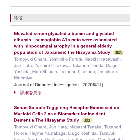
論文
Elevated serum glycated albumin and glycated
albumin : hemoglobin A1c ratio were associated
with hippocampal atrophy in a general elderly
population of Japanese: the Hisayama Study
査読
Tomoyuki Ohara, Yoshihiko Furuta, Naoki Hirabayashi,
Jun Hata, Yoichiro Hirakawa, Takanori Honda, Daigo
Yoshida, Mao Shibata, Takanari Kitazono, Toshiharu
Ninomiya
Journal of Diabetes Investigation 2020年1月
詳細を見る
Serum Soluble Triggering Receptor Expressed on
Myeloid Cells 2 as a Biomarker for Incident
Dementia The Hisayama Study
査読
Tomoyuki Ohara, Jun Hata, Masashi Tanaka, Takanori
Honda, Hajime Yamakage, Daigo Yoshida, Takayuki
Inoue, Yoichiro Hirakawa, Toru Kusakabe, Mao Shibata,