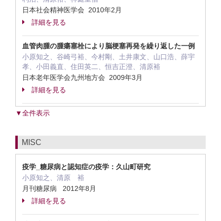
日本社会精神医学会 2010年2月
詳細を見る
血管肉腫の腫瘍塞栓により脳梗塞再発を繰り返した一例
小原知之、谷崎弓裕、今村剛、土井康文、山口浩、薛宇
孝、小田義直、住田英二、恒吉正澄、清原裕
日本老年医学会九州地方会 2009年3月
詳細を見る
▼全件表示
MISC
疫学_糖尿病と認知症の疫学：久山町研究
小原知之、清原 裕
月刊糖尿病 2012年8月
詳細を見る