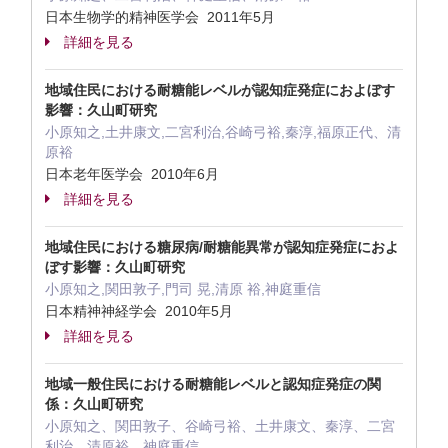
日本生物学的精神医学会 2011年5月
詳細を見る
地域住民における耐糖能レベルが認知症発症におよぼす
影響：久山町研究
小原知之,土井康文,二宮利治,谷崎弓裕,秦淳,福原正代、清
原裕
日本老年医学会 2010年6月
詳細を見る
地域住民における糖尿病/耐糖能異常が認知症発症におよ
ぼす影響：久山町研究
小原知之,関田敦子,門司 晃,清原 裕,神庭重信
日本精神神経学会 2010年5月
詳細を見る
地域一般住民における耐糖能レベルと認知症発症の関
係：久山町研究
小原知之、関田敦子、谷崎弓裕、土井康文、秦淳、二宮
利治、清原裕、神庭重信