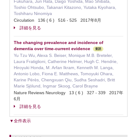
Fukuhara, Jun Hata, Daigo Yoshida, Mao Shibata,
Toshio Ohtsubo, Takanari Kitazono, Yutaka Kiyohara,
Toshiharu Ninomiya
Circulation 136 ( 6 ) 516 - 525 2017年8月
詳細を見る
The changing prevalence and incidence of
dementia over time-current evidence
査読
Yu Tzu Wu, Alexa S. Beiser, Monique M.B. Breteler,
Laura Fratiglioni, Catherine Helmer, Hugh C. Hendrie,
Hiroyuki Honda, M. Arfan Ikram, Kenneth M. Langa,
Antonio Lobo, Fiona E. Matthews, Tomoyuki Ohara,
Karine Pérès, Chengxuan Qiu, Sudha Seshadri, Britt
Marie Sjölund, Ingmar Skoog, Carol Brayne
Nature Reviews Neurology 13 ( 6 ) 327 - 339 2017年
6月
詳細を見る
▼全件表示