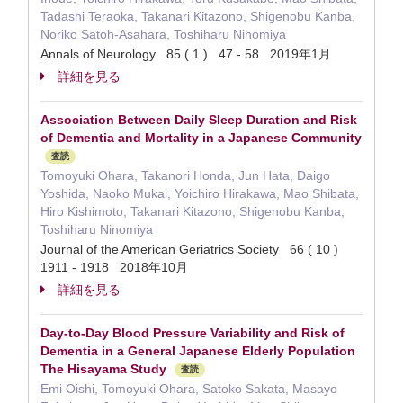
Tadashi Teraoka, Takanari Kitazono, Shigenobu Kanba,
Noriko Satoh-Asahara, Toshiharu Ninomiya
Annals of Neurology 85 ( 1 ) 47 - 58 2019年1月
詳細を見る
Association Between Daily Sleep Duration and Risk
of Dementia and Mortality in a Japanese Community
査読
Tomoyuki Ohara, Takanori Honda, Jun Hata, Daigo
Yoshida, Naoko Mukai, Yoichiro Hirakawa, Mao Shibata,
Hiro Kishimoto, Takanari Kitazono, Shigenobu Kanba,
Toshiharu Ninomiya
Journal of the American Geriatrics Society 66 ( 10 )
1911 - 1918 2018年10月
詳細を見る
Day-to-Day Blood Pressure Variability and Risk of
Dementia in a General Japanese Elderly Population
The Hisayama Study
査読
Emi Oishi, Tomoyuki Ohara, Satoko Sakata, Masayo