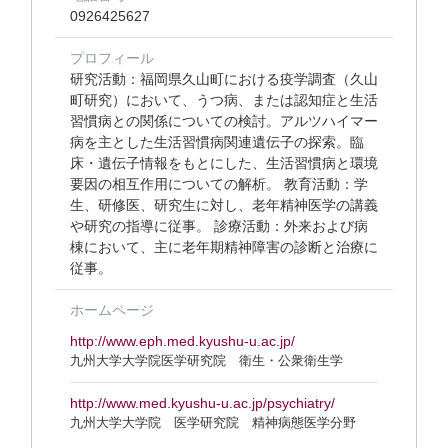
0926425627
プロフィール
研究活動：福岡県久山町における疫学調査（久山
町研究）において、うつ病、または認知症と生活
習慣病との関係についての検討。アルツハイマー
病を主とした生活習慣病関連遺伝子の探索。臨
床・遺伝子情報をもとにした、生活習慣病と環境
要因の相互作用についての解析。 教育活動：学
生、研修医、研究生に対し、老年精神医学の講義
や研究の指導に従事。 診療活動：外来および病
棟において、主に老年期精神障害の診断と治療に
従事。
ホームページ
http://www.eph.med.kyushu-u.ac.jp/
九州大学大学院医学研究院 衛生・公衆衛生学
http://www.med.kyushu-u.ac.jp/psychiatry/
九州大学大学院 医学研究院 精神病態医学分野