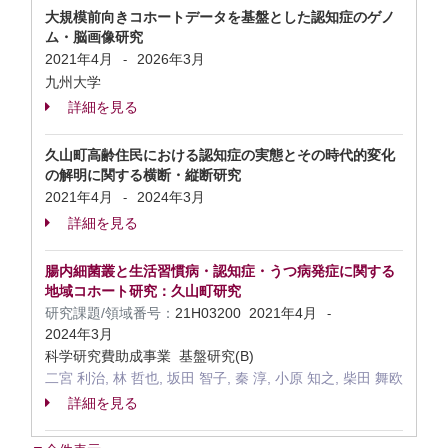
大規模前向きコホートデータを基盤とした認知症のゲノ
ム・脳画像研究
2021年4月
2026年3月
-
九州大学
詳細を見る
久山町高齢住民における認知症の実態とその時代的変化
の解明に関する横断・縦断研究
2021年4月
2024年3月
-
詳細を見る
腸内細菌叢と生活習慣病・認知症・うつ病発症に関する
地域コホート研究：久山町研究
研究課題/領域番号：
21H03200
2021年4月
-
2024年3月
科学研究費助成事業 基盤研究(B)
二宮 利治, 林 哲也, 坂田 智子, 秦 淳, 小原 知之, 柴田 舞欧
詳細を見る