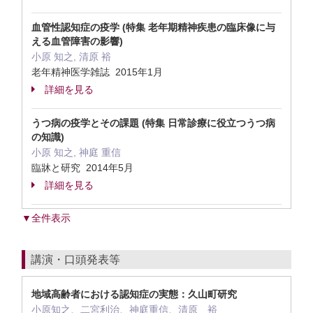
血管性認知症の疫学 (特集 老年期精神疾患の臨床像に与
える血管障害の影響)
小原 知之, 清原 裕
老年精神医学雑誌 2015年1月
詳細を見る
うつ病の疫学とその課題 (特集 日常診療に役立つうつ病
の知識)
小原 知之, 神庭 重信
臨牀と研究 2014年5月
詳細を見る
▼全件表示
講演・口頭発表等
地域高齢者における認知症の実態：久山町研究
小原知之、二宮利治、神庭重信、清原 裕