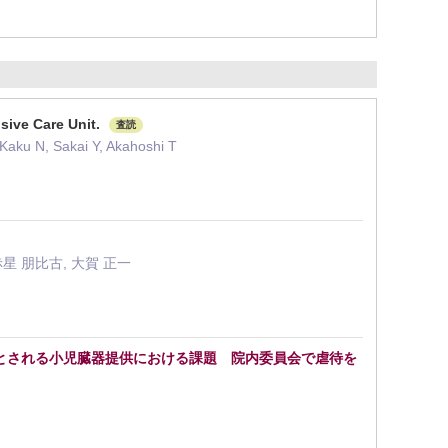
nsive Care Unit.
査読
Kaku N, Sakai Y, Akahoshi T
 赤星 朋比古, 大賀 正一
とされる小児臓器提供における課題 院内委員会で虐待を