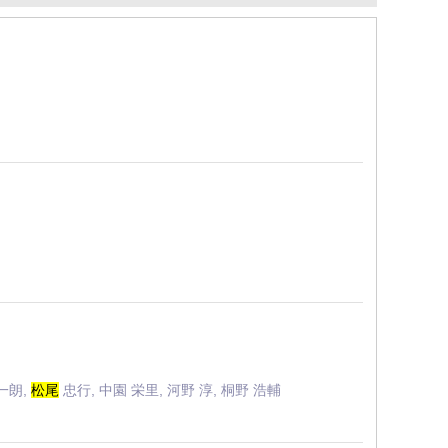
耕一朗,
松尾
忠行, 中園 栄里, 河野 淳, 桐野 浩輔