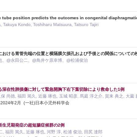
c tube position predicts the outcomes in congenital diaphragmati
, Takuya Kondo, Toshiharu Matsuura, Tatsuro Tajiri
における胃管先端の位置と横隔膜欠損孔および予後との関係についての
也、@永田公二、@鳥井ケ原幸博、@松浦俊治
る深在性肺損傷に対して緊急開胸下右下葉切除により救命した1例
久保 尚徳, 福田 篤久, 近藤 琢也, 玉城 昭彦, 馬庭 淳之介, 賀来 典之, 大薗 
024年2月 (一社)日本小児外科学会
新生児期発症の超短腸症候群の2例
, 福田 篤久, 近藤 琢也, 河野 淳, 松浦 俊治, 田尻 達郎