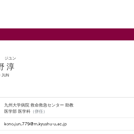
ノ ジユン
野 淳
 JUN
九州大学病院 救命救急センター 助教
医学部 医学科
（併任）