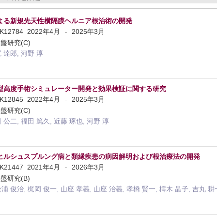
よる新規先天性横隔膜ヘルニア根治術の開発
2K12784
2022年4月
2025年3月
-
盤研究(C)
尻 達郎, 河野 淳
型高度手術シミュレーター開発と効果検証に関する研究
2K12845
2022年4月
2025年3月
-
盤研究(C)
 公二, 福田 篤久, 近藤 琢也, 河野 淳
ヒルシュスプルング病と類縁疾患の病因解明および根治療法の開発
3K21447
2021年4月
2026年3月
-
盤研究(B)
松浦 俊治, 梶岡 俊一, 山座 孝義, 山座 治義, 孝橋 賢一, 樗木 晶子, 吉丸 