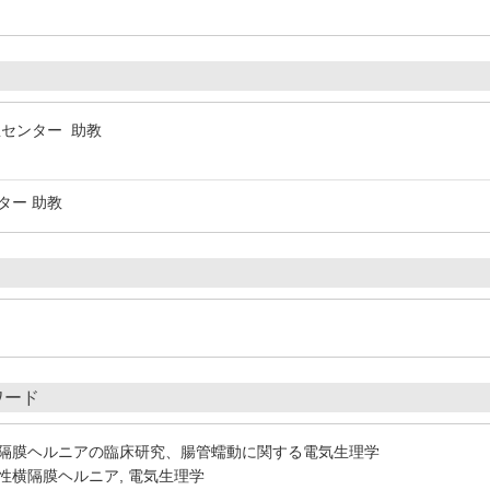
急センター 助教
ター 助教
ワード
隔膜ヘルニアの臨床研究、腸管蠕動に関する電気生理学
性横隔膜ヘルニア, 電気生理学