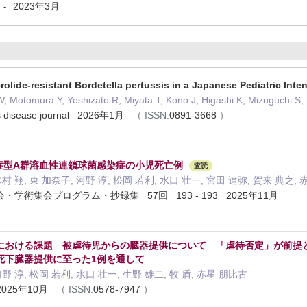
2023年3月
-
lide-resistant Bordetella pertussis in a Japanese Pediatric Inte
 Motomura Y, Yoshizato R, Miyata T, Kono J, Higashi K, Mizuguchi S, 
ious disease journal 2026年1月
（
ISSN:
0891-3668
）
症型A群溶血性連鎖球菌感染症の小児死亡例
査読
木村 翔, 東 加奈子, 河野 淳, 松岡 若利, 水口 壮一, 宮田 達弥, 賀来 典之,
学術集会プログラム・抄録集 57回 193 - 193 2025年11月
における課題 被虐待児からの臓器提供について 「虐待否定」が前提
死下臓器提供に至った1例を通して
野 淳, 松岡 若利, 水口 壮一, 生野 雄二, 牧 盾, 赤星 朋比古
 2025年10月
（
ISSN:
0578-7947
）