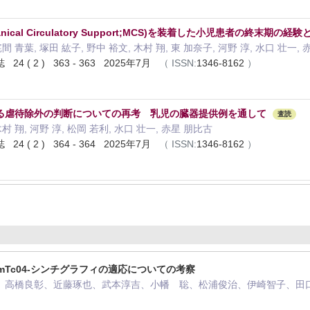
ical Circulatory Support;MCS)を装着した小児患者の終末期の
詫間 青葉, 塚田 紘子, 野中 裕文, 木村 翔, 東 加奈子, 河野 淳, 水口 壮一,
 ( 2 ) 363 - 363 2025年7月
（
ISSN:
1346-8162
）
る虐待除外の判断についての再考 乳児の臓器提供例を通して
査読
木村 翔, 河野 淳, 松岡 若利, 水口 壮一, 赤星 朋比古
 ( 2 ) 364 - 364 2025年7月
（
ISSN:
1346-8162
）
mTc04-シンチグラフィの適応についての考察
、高橋良彰、近藤琢也、武本淳吉、小幡 聡、松浦俊治、伊崎智子、田