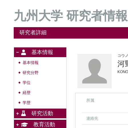
九州大学 研究者情報
研究者詳細
基本情報
コウ
河
基本情報
◆
KONO
研究分野
◆
学位
◆
経歴
◆
所属
学歴
◆
研究活動
連絡先
教育活動