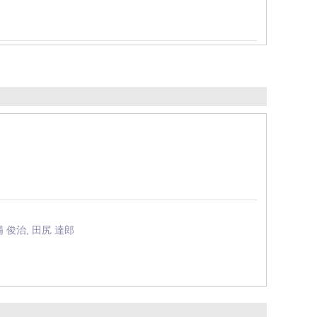
浦 俊治, 田尻 達郎