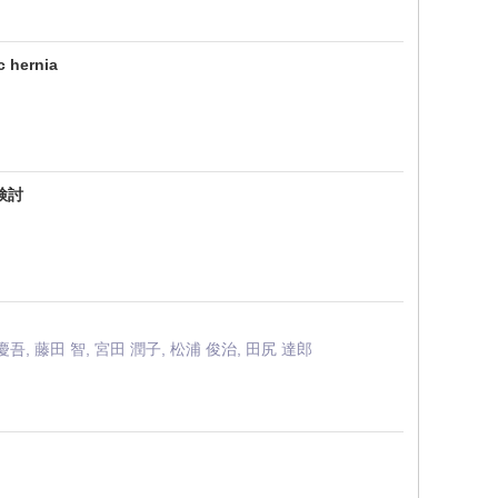
c hernia
検討
慶吾, 藤田 智, 宮田 潤子, 松浦 俊治, 田尻 達郎