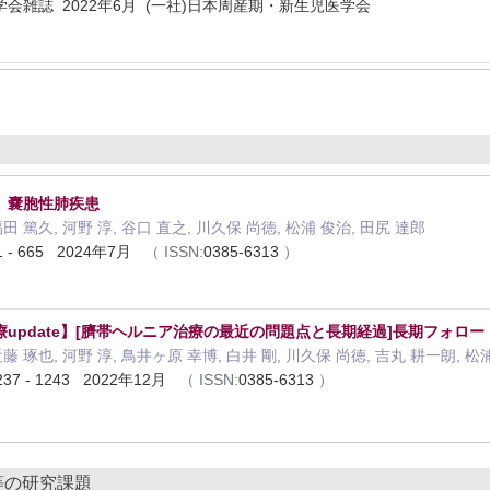
会雑誌 2022年6月 (一社)日本周産期・新生児医学会
】嚢胞性肺疾患
福田 篤久, 河野 淳, 谷口 直之, 川久保 尚徳, 松浦 俊治, 田尻 達郎
1 - 665 2024年7月
（
ISSN:
0385-6313
）
update】[臍帯ヘルニア治療の最近の問題点と長期経過]長期フォロー
近藤 琢也, 河野 淳, 鳥井ヶ原 幸博, 白井 剛, 川久保 尚徳, 吉丸 耕一朗, 松
237 - 1243 2022年12月
（
ISSN:
0385-6313
）
等の研究課題