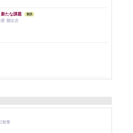
経験と新たな課題
査読
 赤星 朋比古
口智章