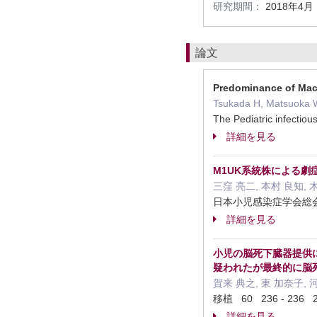
研究期間：
2018年4月
論文
Predominance of Macro
Tsukada H, Matsuoka W,
The Pediatric infect
詳細を見る
M1UK系統株による劇
三窪 亮二, 本村 良知, 
日本小児感染症学会総会・
詳細を見る
小児の脳死下臓器提供
疑われたが最終的に脳
賀来 典之, 東 加奈子, 河
移植 60 236 - 236
詳細を見る