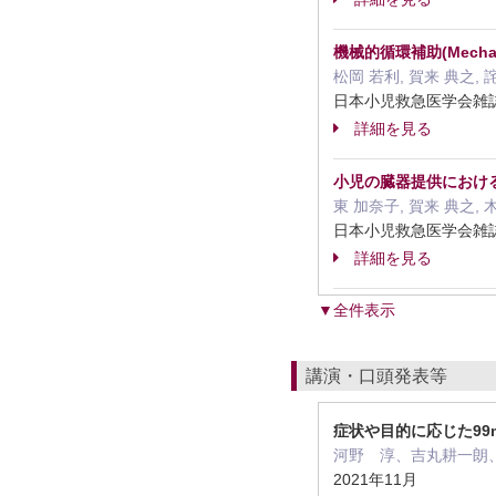
機械的循環補助(Mechan
松岡 若利, 賀来 典之, 
日本小児救急医学会雑誌 24
詳細を見る
小児の臓器提供におけ
東 加奈子, 賀来 典之, 
日本小児救急医学会雑誌 24
詳細を見る
▼全件表示
講演・口頭発表等
症状や目的に応じた99
河野 淳、吉丸耕一朗
2021年11月