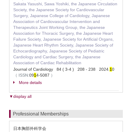
Sakata Yasushi, Sawa Yoshiki, the Japanese Circulation
Society, the Japanese Society for Cardiovascular
Surgery, Japanese College of Cardiology, Japanese
Association of Cardiovascular Intervention and
Therapeutics Joint Working Group, the Japanese
Association for Thoracic Surgery, the Japanese Heart
Failure Society, Japanese Society for Artificial Organs,
Japanese Heart Rhythm Society, Japanese Society of
Echocardiography, Japanese Society of Pediatric
Cardiology and Cardiac Surgery, the Japanese
Association of Cardiac Rehabilitation
Journal of Cardiology 84 ( 3-4 ) 208 - 238 2024.
1
0
（
ISSN:
09
1
4-5087
）
More details
▼display all
Professional Memberships
日本胸部外科学会