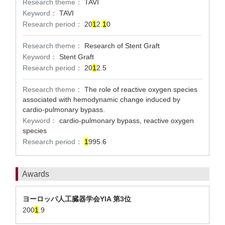
Research theme：
TAVI
Keyword：
TAVI
Research period：
20
1
2.
1
0
Research theme：
Research of Stent Graft
Keyword：
Stent Graft
Research period：
20
1
2.5
Research theme：
The role of reactive oxygen species
associated with hemodynamic change induced by
cardio-pulmonary bypass.
Keyword：
cardio-pulmonary bypass, reactive oxygen
species
Research period：
1
995.6
Awards
ヨーロッパ人工臓器学会YIA 第3位
200
1
.9