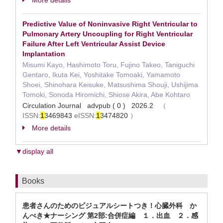
More details
Predictive Value of Noninvasive Right Ventricular to
Pulmonary Artery Uncoupling for Right Ventricular
Failure After Left Ventricular Assist Device
Implantation
Misumi Kayo, Hashimoto Toru, Fujino Takeo, Taniguchi
Gentaro, Ikuta Kei, Yoshitake Tomoaki, Yamamoto
Shoei, Shinohara Keisuke, Matsushima Shouji, Ushijima
Tomoki, Sonoda Hiromichi, Shiose Akira, Abe Kohtaro
Circulation Journal advpub ( 0 ) 2026.2
（
ISSN:
1
3469843
eISSN:
1
3474820
）
More details
▼display all
Books
患者さんのためのビジュアルシートつき！心臓外科 か
んぺき★ナーシング 第2部:合併症編 １．出血 ２．感