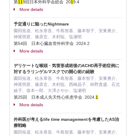
第
1
1
9回日本外科学会総会 20
1
9.4
More details
予定通りに陥ったNightmare
園田拓道、松永章吾、牛島智基、藤本智子、安東勇介、
神尾明君、篠原玄、木村聡、塩瀬明
第54回 日本心臓血管外科学会 2024.2
More details
デリケートな喉頭・気管形成術後のACHD再手術症例に
対するラリンゲルマスクでの開心術の経験
園田拓道、松永章吾、牛島智基、藤本智子、安東勇介、
神尾明君、篠原玄、木村聡、西崎晶子、柿野貴盛、石北
綾子、坂本一郎、大澤さやか、塩瀬明
第25回 日本成人先天性心疾患学会 2024.
1
More details
外科医が考えるlife time managementを考慮したAS治
療戦略
園田拓道、松永章吾、牛島智基、藤本智子、安東勇介、