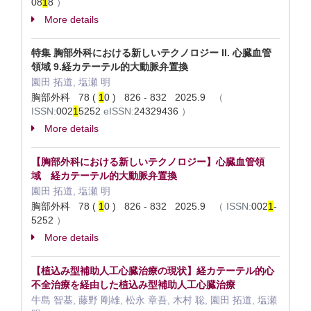
08
1
8
）
More details
特集 胸部外科における新しいテクノロジー II. 心臓血管
領域 9.経カテーテル的大動脈弁置換
園田 拓道, 塩瀬 明
胸部外科 78 (
1
0 ) 826 - 832 2025.9
（
ISSN:
002
1
5252
eISSN:
24329436
）
More details
【胸部外科における新しいテクノロジー】心臓血管領
域 経カテーテル的大動脈弁置換
園田 拓道, 塩瀬 明
胸部外科 78 (
1
0 ) 826 - 832 2025.9
（
ISSN:
002
1
-
5252
）
More details
【植込み型補助人工心臓治療の現状】経カテーテル的心
不全治療を経由した植込み型補助人工心臓治療
牛島 智基, 藤野 剛雄, 松永 章吾, 木村 聡, 園田 拓道, 塩瀬