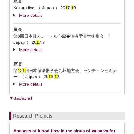
座長
Kokura live （ Japan ）
20
1
7.
1
0
More details
座長
第8回日本経カテーテル心臓弁治療学会学術集会 （
Japan ）
20
1
7.7
More details
座長
第
1
2
1
回日本循環器学会九州地方会、ランチョンセミナ
ー （ Japan ）
20
1
6.
1
2
More details
▼display all
Research Projects
Analysis of blood flow in the sinus of Valsalva for