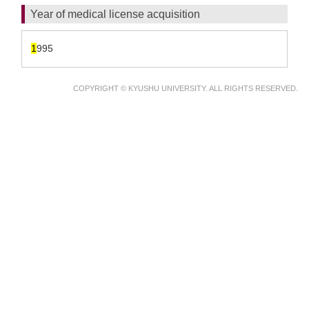
Year of medical license acquisition
1
995
COPYRIGHT © KYUSHU UNIVERSITY. ALL RIGHTS RESERVED.