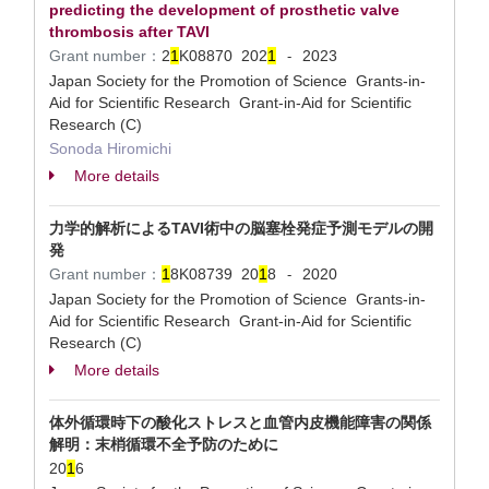
predicting the development of prosthetic valve
thrombosis after TAVI
Grant number：
2
1
K08870
202
1
2023
-
Japan Society for the Promotion of Science Grants-in-
Aid for Scientific Research Grant-in-Aid for Scientific
Research (C)
Sonoda Hiromichi
More details
力学的解析によるTAVI術中の脳塞栓発症予測モデルの開
発
Grant number：
1
8K08739
20
1
8
2020
-
Japan Society for the Promotion of Science Grants-in-
Aid for Scientific Research Grant-in-Aid for Scientific
Research (C)
More details
体外循環時下の酸化ストレスと血管内皮機能障害の関係
解明：末梢循環不全予防のために
20
1
6