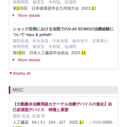
神尾明君、篠原玄、木村聡、塩瀬明
第
1
35回 日本循環器学会九州地方会 2023.
1
2
More details
ショック症例における当院でのV-AV ECMOの治療経験に
ついて~tips & pitfall~
園田拓道、松永章吾、牛島智基、藤本智子、安東勇介、
神尾明君、篠原玄、木村聡、塩瀬明
第6
1
回 日本人工臓器学会総会 2023.
1
1
More details
▼display all
MISC
【大動脈弁治療用経カテーテル治療デバイスの進化】自
己拡張型デバイス 特徴と展望
園田 拓道, 塩瀬 明
人工臓器 54 ( 3 ) 224 - 227 2025.
1
2
（
ISSN:
0300-