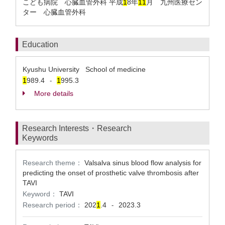
こども病院 心臓血管外科 平成
1
8年
1
1
月 九州医療セン
ター 心臓血管外科
Education
Kyushu University School of medicine
1
989.4
1
995.3
-
More details
Research Interests・Research
Keywords
Research theme：
Valsalva sinus blood flow analysis for
predicting the onset of prosthetic valve thrombosis after
TAVI
Keyword：
TAVI
Research period：
202
1
.4
2023.3
-