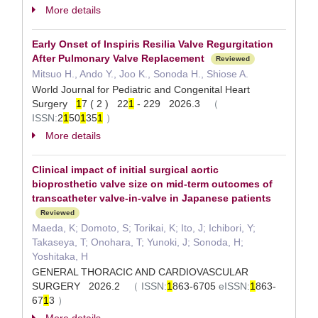
More details
Early Onset of Inspiris Resilia Valve Regurgitation
After Pulmonary Valve Replacement
Reviewed
Mitsuo H., Ando Y., Joo K., Sonoda H., Shiose A.
World Journal for Pediatric and Congenital Heart
Surgery
1
7 ( 2 ) 22
1
- 229 2026.3
（
ISSN:
2
1
50
1
35
1
）
More details
Clinical impact of initial surgical aortic
bioprosthetic valve size on mid-term outcomes of
transcatheter valve-in-valve in Japanese patients
Reviewed
Maeda, K; Domoto, S; Torikai, K; Ito, J; Ichibori, Y;
Takaseya, T; Onohara, T; Yunoki, J; Sonoda, H;
Yoshitaka, H
GENERAL THORACIC AND CARDIOVASCULAR
SURGERY 2026.2
（
ISSN:
1
863-6705
eISSN:
1
863-
67
1
3
）