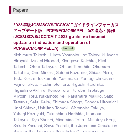
Papers
2023年版JCS/JSCVS/JCC/CVITガイドラインフォーカス
アップデート版 PCPS/ECMO/IMPELLAの適応・操作
(JCS/JSCVS/JCC/CVIT 2023 guideline focused
update on indication and operation of
PCPS/ECMO/IMPELLA)
Invited
Nishimura Takashi, Hirata Yasutaka, Ise Takayuki, Iwano
Hiroyuki, Izutani Hironori, Kinugawa Koichiro, Kitai
Takeshi, Ohno Takayuki, Ohtani Tomohito, Okumura
Takahiro, Ono Minoru, Satomi Kazuhiro, Shiose Akira,
Toda Koichi, Tsukamoto Yasumasa, Yamaguchi Osamu,
Fujino Takeo, Hashimoto Toru, Higashi Haruhiko,
Higashino Akihiro, Kondo Toru, Kurobe Hirotsugu,
Miyoshi Toru, Nakamoto Kei, Nakamura Makiko, Saito
Tetsuya, Saku Keita, Shimada Shogo, Sonoda Hiromichi,
Unai Shinya, Ushijima Tomoki, Watanabe Takuya,
Yahagi Kazuyuki, Fukushima Norihide, Inomata
Takayuki, Kyo Shunei, Minamino Tohru, Minatoya Kenji,
Sakata Yasushi, Sawa Yoshiki, the Japanese Circulation
Society, the Japanese Society for Cardiovascular