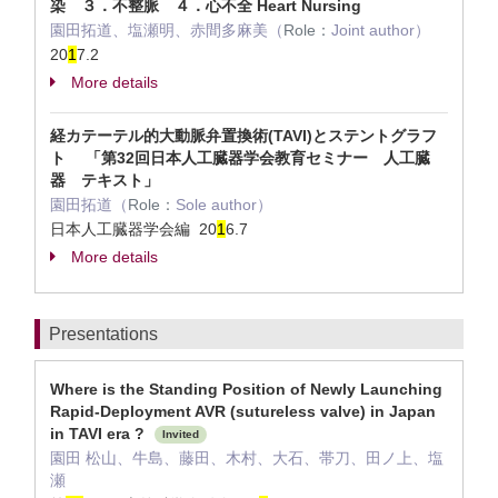
染 ３．不整脈 ４．心不全 Heart Nursing
園田拓道、塩瀬明、赤間多麻美（
Role：
Joint author）
20
1
7.2
More details
経カテーテル的大動脈弁置換術(TAVI)とステントグラフ
ト 「第32回日本人工臓器学会教育セミナー 人工臓
器 テキスト」
園田拓道（
Role：
Sole author）
日本人工臓器学会編 20
1
6.7
More details
Presentations
Where is the Standing Position of Newly Launching
Rapid-Deployment AVR (sutureless valve) in Japan
in TAVI era ?
Invited
園田 松山、牛島、藤田、木村、大石、帯刀、田ノ上、塩
瀬