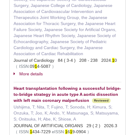
Surgery, Japanese College of Cardiology, Japanese
Association of Cardiovascular Intervention and
Therapeutics Joint Working Group, the Japanese
Association for Thoracic Surgery, the Japanese Heart
Failure Society, Japanese Society for Artificial Organs,
Japanese Heart Rhythm Society, Japanese Society of
Echocardiography, Japanese Society of Pediatric
Cardiology and Cardiac Surgery, the Japanese
Association of Cardiac Rehabilitation
Journal of Cardiology 84 ( 3-4 ) 208 - 238 2024.
1
0
（
ISSN:
09
1
4-5087
）
More details
Heart transplantation following a successful bridge-
to-bridge strategy in acute type A aortic dissection
with left main coronary malperfusion
Reviewed
Ushijima, T; Nita, T; Fujino, T; Sonoda, H; Kimura, S;
Onzuka, T; Joo, K; Ando, Y; Matsunaga, S; Matsuyama,
S; Onitsuka, H; Abe, K; Shiose, A
JOURNAL OF ARTIFICIAL ORGANS 29 ( 2 ) 2026.3
（
ISSN:
1
434-7229
eISSN:
1
6
1
9-0904
）