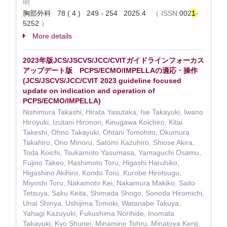
明
胸部外科 78 ( 4 ) 249 - 254 2025.4
（
ISSN:
002
1
-
5252
）
More details
2023年版JCS/JSCVS/JCC/CVITガイドラインフォーカス
アップデート版 PCPS/ECMO/IMPELLAの適応・操作
(JCS/JSCVS/JCC/CVIT 2023 guideline focused
update on indication and operation of
PCPS/ECMO/IMPELLA)
Nishimura Takashi, Hirata Yasutaka, Ise Takayuki, Iwano
Hiroyuki, Izutani Hironori, Kinugawa Koichiro, Kitai
Takeshi, Ohno Takayuki, Ohtani Tomohito, Okumura
Takahiro, Ono Minoru, Satomi Kazuhiro, Shiose Akira,
Toda Koichi, Tsukamoto Yasumasa, Yamaguchi Osamu,
Fujino Takeo, Hashimoto Toru, Higashi Haruhiko,
Higashino Akihiro, Kondo Toru, Kurobe Hirotsugu,
Miyoshi Toru, Nakamoto Kei, Nakamura Makiko, Saito
Tetsuya, Saku Keita, Shimada Shogo, Sonoda Hiromichi,
Unai Shinya, Ushijima Tomoki, Watanabe Takuya,
Yahagi Kazuyuki, Fukushima Norihide, Inomata
Takayuki, Kyo Shunei, Minamino Tohru, Minatoya Kenji,