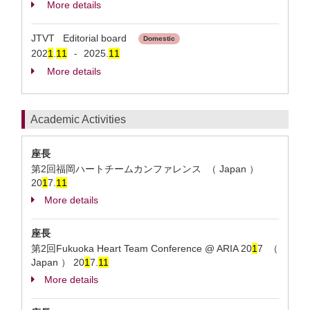
More details
JTVT Editorial board
Domestic
202
1
.
1
1
2025.
1
1
-
More details
Academic Activities
座長
第2回福岡ハートチームカンファレンス （ Japan ）
20
1
7.
1
1
More details
座長
第2回Fukuoka Heart Team Conference @ ARIA 20
1
7 （
Japan ）
20
1
7.
1
1
More details