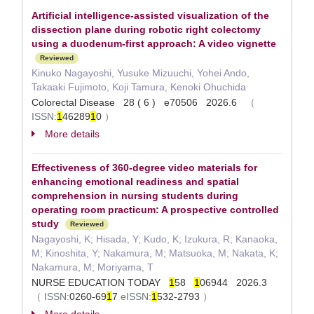
Artificial intelligence‐assisted visualization of the
dissection plane during robotic right colectomy
using a duodenum‐first approach: A video vignette
Reviewed
Kinuko Nagayoshi, Yusuke Mizuuchi, Yohei Ando,
Takaaki Fujimoto, Koji Tamura, Kenoki Ohuchida
Colorectal Disease 28 ( 6 ) e70506 2026.6
（
ISSN:
1
46289
1
0
）
More details
Effectiveness of 360-degree video materials for
enhancing emotional readiness and spatial
comprehension in nursing students during
operating room practicum: A prospective controlled
study
Reviewed
Nagayoshi, K; Hisada, Y; Kudo, K; Izukura, R; Kanaoka,
M; Kinoshita, Y; Nakamura, M; Matsuoka, M; Nakata, K;
Nakamura, M; Moriyama, T
NURSE EDUCATION TODAY
1
58
1
06944 2026.3
（
ISSN:
0260-69
1
7
eISSN:
1
532-2793
）