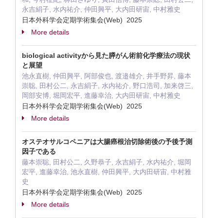
永吉絹子, 水内祐介, 仲田興平, 大内田研宙, 中村雅史
日本外科学会定期学術集会(Web) 2025
More details
biological activityから見た膵がん術前化学療法の現状
と展望
池永直樹, 仲田興平, 阿部俊也, 渡邉雄介, 井手野昇, 藤本
崇聡, 田村公二, 永吉絹子, 水内祐介, 野口浩司, 加来啓三,
岡部安博, 堀岡宏平, 進藤幸治, 大内田研宙, 中村雅史
日本外科学会定期学術集会(Web) 2025
More details
オステオサルコペニアは大腸癌根治切除術後の予後予測
因子である
藤本崇聡, 田村公二, 久野恭子, 永吉絹子, 水内祐介, 堀岡
宏平, 進藤幸治, 池永直樹, 仲田興平, 大内田研宙, 中村雅
史
日本外科学会定期学術集会(Web) 2025
More details