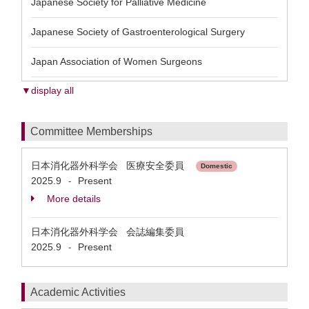
Japanese Society for Palliative Medicine
Japanese Society of Gastroenterological Surgery
Japan Association of Women Surgeons
▼display all
Committee Memberships
日本消化器外科学会 医療安全委員
Domestic
2025.9
Present
-
More details
日本消化器外科学会 会誌編集委員
2025.9
Present
-
Academic Activities