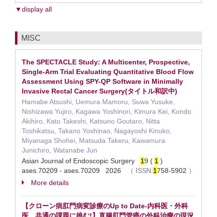
▼display all
MISC
The SPECTACLE Study: A Multicenter, Prospective,
Single-Arm Trial Evaluating Quantitative Blood Flow
Assessment Using SPY-QP Software in Minimally
Invasive Rectal Cancer Surgery(タイトル和訳中)
Hamabe Atsushi, Uemura Mamoru, Suwa Yusuke,
Nishizawa Yujiro, Kagawa Yoshinori, Kimura Kei, Kondo
Akihiro, Kato Takeshi, Katsuno Goutaro, Nitta
Toshikatsu, Takano Yoshinao, Nagayoshi Kinuko,
Miyanaga Shohei, Matsuda Takeru, Kawamura
Junichiro, Watanabe Jun
Asian Journal of Endoscopic Surgery
1
9 (
1
)
ases.70209 - ases.70209 2026
（
ISSN:
1
758-5902
）
More details
【クローン病肛門病変診療のUp to Date-内科医・外科
医 共通の課題に挑む!】直腸肛門管癌の外科治療の現況