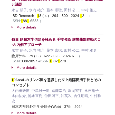
と課題
永吉 絹子, 水内 祐介, 藤本 崇聡, 田村 公二, 中村 雅史
IBD Research
1
8 ( 4 ) 294 - 300 2024.
1
2
（
ISSN:
1
88
1
-6533
）
More details
特集 結腸左半切除を極める 手技各論 脾彎曲部授動のコ
ツ:内側アプローチ
永吉 絹子, 水内 祐介, 藤本 崇聡, 田村 公二, 中村 雅史
臨床外科 79 ( 6 ) 622 - 626 2024.6
（
ISSN:
03869857
eISSN:
1
882
1
278
）
More details
1
06recLのリンパ流を意識した左上縦隔郭清手技とその
コンセプト
大内田研宙, 中島雄一郎, 進藤幸治, 堀岡宏平, 永吉絹子,
水内祐介, 池永直樹, 仲田興平, 沖英次, 吉住朋晴, 中村雅
史
日本内視鏡外科学会総会(Web) 37th 2024
More details