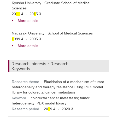
Kyushu University Graduate School of Medical
Sciences
20
1
1
.4
20
1
5.3
-
More details
Nagasaki University School of Medical Sciences
1
999.4
2005.3
-
More details
Research Interests・Research
Keywords
Research theme：
Elucidation of a mechanism of tumor
heterogeneity and therapy resistance using PDX model
library for colorectal cancer metastasis
Keyword：
colorectal cancer metastasis; tumor
heterogeneity; PDX model library
Research period：
20
1
9.4
2020.3
-