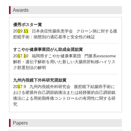
Awards
優秀ポスター賞
20
1
9.
1
1
日本炎症性腸疾患学会 クローン病に対する腹
腔鏡手術：病態別の適応基準と安全性の検証
すこやか健康事業団がん助成金奨励賞
20
1
7.
1
0 福岡県すこやか健康事業団 門脈系exsosome
解析・遺伝子解析を用いた新しい大腸癌肝転移ハイリス
ク群選別法の解明
九州内視鏡下外科研究奨励賞
20
1
7.9 九州内視鏡外科研究会 腹腔鏡下結腸癌手術に
おける硬膜外自己調節鎮痛法または経静脈的自己調節鎮
痛法による周術期疼痛コントロールの有用性に関する研
究
Papers