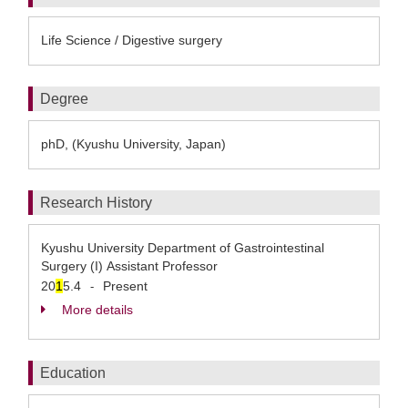
Life Science / Digestive surgery
Degree
phD, (Kyushu University, Japan)
Research History
Kyushu University Department of Gastrointestinal
Surgery (I) Assistant Professor
20
1
5.4
Present
-
More details
Education