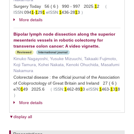
Surgery Today 56 ( 6 ) 990 - 997 2025.
1
2
（
ISSN:
094
1
-
1
29
1
eISSN:
1
436-28
1
3
）
More details
Bipolar lymph node dissection along the superior
mesenteric vessels in robotic colectomy for
transverse colon cancer: A video vignette.
Reviewed
International journal
Kinuko Nagayoshi, Yusuke Mizuuchi, Takaaki Fujimoto,
Koji Tamura, Kohei Nakata, Kenoki Ohuchida, Masafumi
Nakamura
Colorectal disease : the official journal of the Association
of Coloproctology of Great Britain and Ireland 27 ( 6 )
e70
1
49 2025.6
（
ISSN:
1
462-89
1
0
eISSN:
1
463-
1
3
1
8
）
More details
▼display all