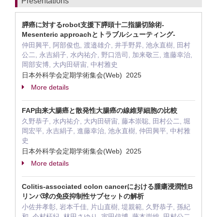
Presentations
膵癌に対するrobot支援下膵頭十二指腸切除術-
Mesenteric approachとトラブルシューティング-
仲田興平, 阿部俊也, 渡邉雄介, 井手野昇, 池永直樹, 田村
公二, 永吉絹子, 水内祐介, 野口浩司, 加来敬三, 進藤幸治,
岡部安博, 大内田研宙, 中村雅史
日本外科学会定期学術集会(Web) 2025
More details
FAP由来大腸癌と散発性大腸癌の線維芽細胞の比較
久野恭子, 水内祐介, 大内田研宙, 藤本崇聡, 田村公二, 堀
岡宏平, 永吉絹子, 進藤幸治, 池永直樹, 仲田興平, 中村雅
史
日本外科学会定期学術集会(Web) 2025
More details
Colitis-associated colon cancerにおける腫瘍浸潤性B
リンパ球の免疫抑制性サブセットの解析
小佐井孝彰, 岩本千佳, 片山直樹, 堤親範, 久野恭子, 孫紀
和, 今村柾紀, 林田さゆり, 寅田信博, 藤本崇総, 田村公二,