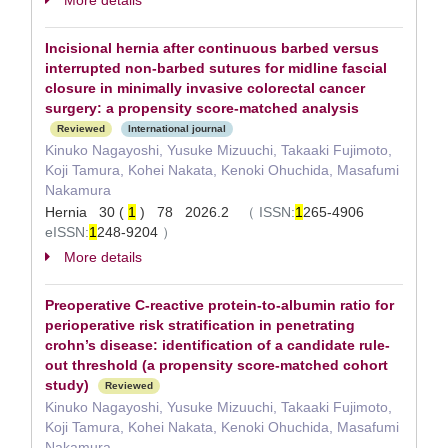
More details
Incisional hernia after continuous barbed versus
interrupted non-barbed sutures for midline fascial
closure in minimally invasive colorectal cancer
surgery: a propensity score-matched analysis
Reviewed
International journal
Kinuko Nagayoshi, Yusuke Mizuuchi, Takaaki Fujimoto,
Koji Tamura, Kohei Nakata, Kenoki Ohuchida, Masafumi
Nakamura
Hernia 30 (
1
) 78 2026.2
（
ISSN:
1
265-4906
eISSN:
1
248-9204
）
More details
Preoperative C-reactive protein-to-albumin ratio for
perioperative risk stratification in penetrating
crohn’s disease: identification of a candidate rule-
out threshold (a propensity score-matched cohort
study)
Reviewed
Kinuko Nagayoshi, Yusuke Mizuuchi, Takaaki Fujimoto,
Koji Tamura, Kohei Nakata, Kenoki Ohuchida, Masafumi
Nakamura