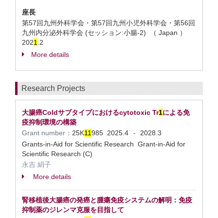
座長
第57回九州外科学会・第57回九州小児外科学会・第56回
九州内分泌外科学会 (セッション:小腸-2) （ Japan ）
202
1
.2
More details
Research Projects
大腸癌Coldサブタイプにおけるcytotoxic Tr
1
による免
疫抑制環境の構築
Grant number：
25K
1
1
985
2025.4
2028.3
-
Grants-in-Aid for Scientific Research Grant-in-Aid for
Scientific Research (C)
永吉 絹子
More details
腎移植後大腸癌の発癌と腫瘍免疫システムの解明：免疫
抑制薬のジレンマ克服を目指して