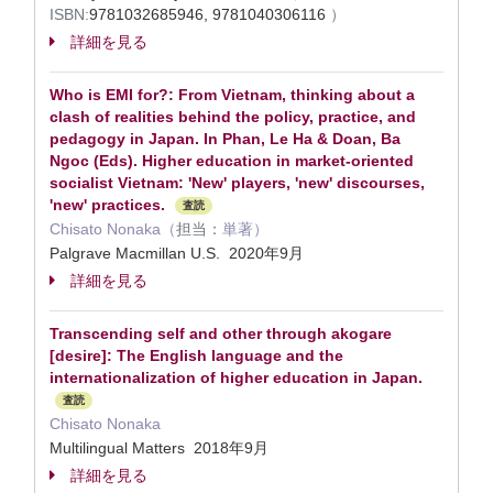
ISBN:
9781032685946, 9781040306116
）
詳細を見る
Who is EMI for?: From Vietnam, thinking about a
clash of realities behind the policy, practice, and
pedagogy in Japan. In Phan, Le Ha & Doan, Ba
Ngoc (Eds). Higher education in market-oriented
socialist Vietnam: 'New' players, 'new' discourses,
'new' practices.
査読
Chisato Nonaka（
担当：
単著）
Palgrave Macmillan U.S. 2020年9月
詳細を見る
Transcending self and other through akogare
[desire]: The English language and the
internationalization of higher education in Japan.
査読
Chisato Nonaka
Multilingual Matters 2018年9月
詳細を見る