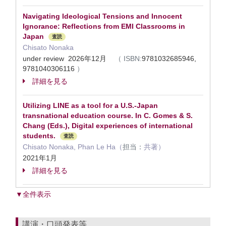
Navigating Ideological Tensions and Innocent
Ignorance: Reflections from EMI Classrooms in
Japan
査読
Chisato Nonaka
under review 2026年12月
（
ISBN:
9781032685946,
9781040306116
）
詳細を見る
Utilizing LINE as a tool for a U.S.-Japan
transnational education course. In C. Gomes & S.
Chang (Eds.), Digital experiences of international
students.
査読
Chisato Nonaka, Phan Le Ha（
担当：
共著）
2021年1月
詳細を見る
▼全件表示
講演・口頭発表等