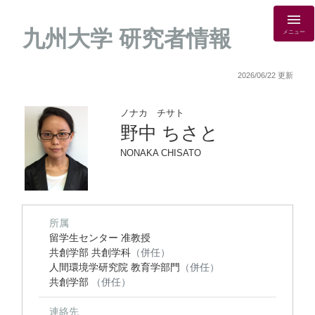
九州大学 研究者情報
メニュー
2026/06/22 更新
ノナカ チサト
野中 ちさと
NONAKA CHISATO
所属
留学生センター 准教授
共創学部 共創学科
（併任）
人間環境学研究院 教育学部門
（併任）
共創学部
（併任）
連絡先