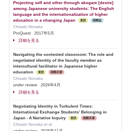
Projecting self and other through akogare [desire]
among Japanese university students: The English
language and the internationalization of higher
education in a changing Japan
査読
国際誌
Chisato Nonaka
ProQuest 2017年5月
詳細を見る
Navigating the contested classroom: The role and
negotiated identity of the faculty member as
intercultural facilitator in Japanese higher
education
査読
国際共著
Chisato Nonaka
under review 2026年4月
詳細を見る
Negotiating Identity in Turbulent Times:
International Exchange Students’ Belonging in
Japan - A Narrative Inquiry
査読
国際共著
Chisato Nonaka et al.
under review 2025年11月