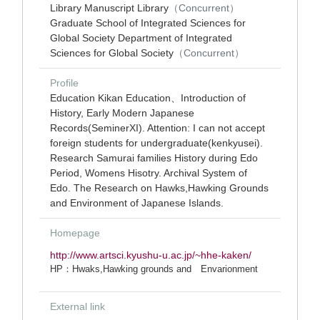
Library Manuscript Library
（Concurrent）
Graduate School of Integrated Sciences for
Global Society Department of Integrated
Sciences for Global Society
（Concurrent）
Profile
Education Kikan Education、Introduction of
History, Early Modern Japanese
Records(SeminerXI). Attention: I can not accept
foreign students for undergraduate(kenkyusei).
Research Samurai families History during Edo
Period, Womens Hisotry. Archival System of
Edo. The Research on Hawks,Hawking Grounds
and Environment of Japanese Islands.
Homepage
http://www.artsci.kyushu-u.ac.jp/~hhe-kaken/
HP：Hwaks,Hawking grounds and Envarionment
External link