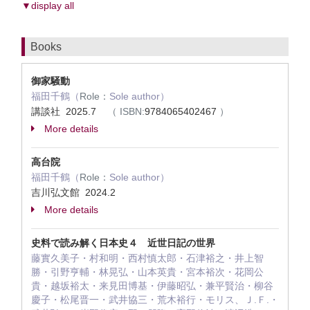
▼display all
Books
御家騒動
福田千鶴（
Role：
Sole author）
講談社 2025.7
（
ISBN:
9784065402467
）
More details
高台院
福田千鶴（
Role：
Sole author）
吉川弘文館 2024.2
More details
史料で読み解く日本史４ 近世日記の世界
藤實久美子・村和明・西村慎太郎・石津裕之・井上智
勝・引野亨輔・林晃弘・山本英貴・宮本裕次・花岡公
貴・越坂裕太・来見田博基・伊藤昭弘・兼平賢治・柳谷
慶子・松尾晋一・武井協三・荒木裕行・モリス、Ｊ.Ｆ.・