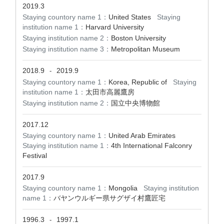
2019.3
Staying countory name 1：
United States
Staying
institution name 1：
Harvard University
Staying institution name 2：
Boston University
Staying institution name 3：
Metropolitan Museum
2018.9
2019.9
-
Staying countory name 1：
Korea, Republic of
Staying
institution name 1：
太田市高麗鷹房
Staying institution name 2：
国立中央博物館
2017.12
Staying countory name 1：
United Arab Emirates
Staying institution name 1：
4th International Falconry
Festival
2017.9
Staying countory name 1：
Mongolia
Staying institution
name 1：
バヤンウルギー県サグザイ村鷹匠宅
1996.3
1997.1
-