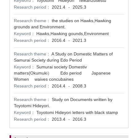
Keyword：
Toyotomi Hideyori Teikanzusestu
Research period：
2021.4
2025.3
-
Research theme：
the studies on Hawks,Hawking
grounds and Environment.
Keyword：
Hawks,Hawking gounds,Environment
Research period：
2016.4
2021.3
-
Research theme：
A Study on Domestic Matters of
Samurai Society during Edo Period
Keyword：
Sumurai society Domestiv
matters(Okumuki） Edo period Japanese
Women waives concubaines
Research period：
2014.4
2008.3
-
Research theme：
Study on Documents written by
Toyotomi Hideyori.
Keyword：
Toyotomi Hideyori letters with black stamp
Research period：
2013.4
2016.3
-