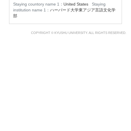
Staying countory name 1：
United States
Staying
institution name 1：
ハーバード大学東アジア言語文化学
部
COPYRIGHT © KYUSHU UNIVERSITY. ALL RIGHTS RESERVED.