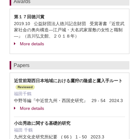
Awards
第１７回徳川賞
2019.10 公益財団法人徳川記念財団 受賞著書『近世武
家社会の奥向構造―江戸城・大名武家屋敷の女性と職制
―』（吉川弘文館、２０１８年）
More details
Papers
近世前期西日本地域における鷹狩の隆盛と鷹入手ルート
Reviewed
福田千鶴
中野等編『中近世九州・西国史研究』 29 - 54 2024.3
More details
小出秀政に関する基礎的研究
福田 千鶴
九州文化史研究所紀要 ( 66 ) 1 - 50 2023.3