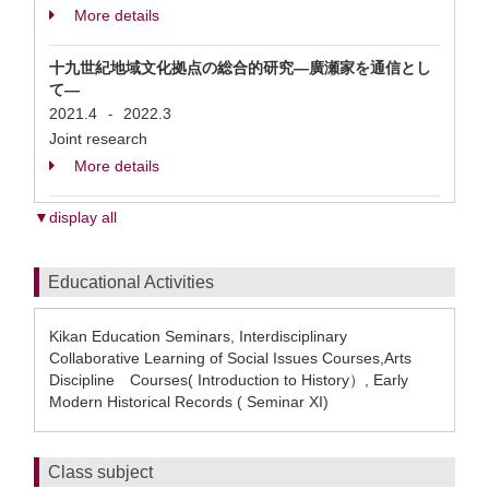
More details
十九世紀地域文化拠点の総合的研究―廣瀬家を通信とし
て―
2021.4
2022.3
-
Joint research
More details
▼display all
Educational Activities
Kikan Education Seminars, Interdisciplinary
Collaborative Learning of Social Issues Courses,Arts
Discipline Courses( Introduction to History）, Early
Modern Historical Records ( Seminar XI)
Class subject