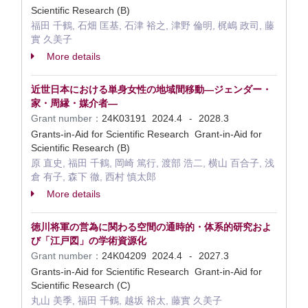
Scientific Research (B)
福田 千鶴, 石畑 匡基, 石津 裕之, 津野 倫明, 梶嶋 政司, 藤
實 久美子
More details
近世日本における単身女性の地域間移動―ジェンダー・
家・周縁・媒介者―
Grant number：
24K03191
2024.4
2028.3
-
Grants-in-Aid for Scientific Research Grant-in-Aid for
Scientific Research (B)
原 直史, 福田 千鶴, 岡崎 篤行, 渡部 浩二, 横山 百合子, 浅
倉 有子, 森下 徹, 西村 慎太郎
More details
徳川将軍の営為に関わる空間の通時的・体系的研究およ
び「江戸図」の学術資源化
Grant number：
24K04209
2024.4
2027.3
-
Grants-in-Aid for Scientific Research Grant-in-Aid for
Scientific Research (C)
丸山 美季, 福田 千鶴, 越坂 裕太, 藤實 久美子