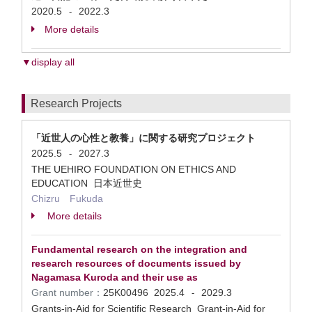
2020.5
2022.3
-
More details
▼display all
Research Projects
「近世人の心性と教養」に関する研究プロジェクト
2025.5
2027.3
-
THE UEHIRO FOUNDATION ON ETHICS AND
EDUCATION 日本近世史
Chizru Fukuda
More details
Fundamental research on the integration and
research resources of documents issued by
Nagamasa Kuroda and their use as
Grant number：
25K00496
2025.4
2029.3
-
Grants-in-Aid for Scientific Research Grant-in-Aid for