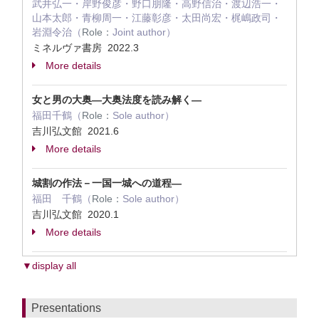
武井弘一・岸野俊彦・野口朋隆・高野信治・渡辺浩一・
山本太郎・青柳周一・江藤彰彦・太田尚宏・梶嶋政司・
岩淵令治（
Role：
Joint author）
ミネルヴァ書房 2022.3
More details
女と男の大奥―大奥法度を読み解く―
福田千鶴（
Role：
Sole author）
吉川弘文館 2021.6
More details
城割の作法－一国一城への道程―
福田 千鶴（
Role：
Sole author）
吉川弘文館 2020.1
More details
▼display all
Presentations