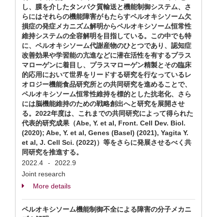
し、膜を介したタンパク質輸送と機能制御システム、さ
らにはそれらの機能障害がもたらすペルオキシソーム欠
損症の発症メカニズム解明からペルオキシソーム恒常性
維持システムの全容解明を目指している。この中でも特
に、ペルオキシソーム代謝産物のひとつであり、認知症
改善効果や学習能の亢進などに潜在活性を有するプラス
マローゲンに着目し、プラスマローゲン精製とその臨床
的応用において世界をリードする研究を行なっているレ
オロジー機能食品研究所との共同研究を進めることで、
ペルオキシソーム恒常性維持を標的とした抗老化、さら
には脳機能維持のための戦略創出へと研究を展開させ
る。2022年度は、これまでの共同研究によって得られた
代表的研究成果（Abe, Y. et al, Front. Cell Dev. Biol.
(2020); Abe, Y. et al, Genes (Basel) (2021), Yagita Y.
et al, J. Cell Sci. (2022)）等をさらに発展させるべく共
同研究を推進する。
2022.4
2022.9
-
Joint research
More details
ペルオキシソーム機能制御不全による障害の分子メカニ