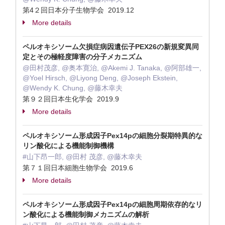
第4２回日本分子生物学会 2019.12
More details
ペルオキシソーム欠損症病因遺伝子PEX26の新規変異同
定とその極軽度障害の分子メカニズム
@田村茂彦, @奥本寛治, @Akemi J. Tanaka, @阿部雄一,
@Yoel Hirsch, @Liyong Deng, @Joseph Ekstein,
@Wendy K. Chung, @藤木幸夫
第９２回日本生化学会 2019.9
More details
ペルオキシソーム形成因子Pex14pの細胞分裂期特異的な
リン酸化による機能制御機構
#山下昂一郎, @田村 茂彦, @藤木幸夫
第７１回日本細胞生物学会 2019.6
More details
ペルオキシソーム形成因子Pex14pの細胞周期依存的なリ
ン酸化による機能制御メカニズムの解析