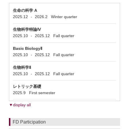
生命の科学 A
2025.12
2026.2
Winter quarter
-
生物科学特論Ⅳ
2025.10
2025.12
Fall quarter
-
Basic BiologyⅡ
2025.10
2025.12
Fall quarter
-
生物科学Ⅱ
2025.10
2025.12
Fall quarter
-
レトリック基礎
2025.9
First semester
▼display all
FD Participation