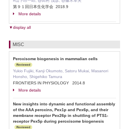
#山下昂一郎, @田村 茂彦, @藤木幸夫
第９１回日本生化学会 2018.9
More details
▼display all
MISC
Peroxisome biogenesis in mammalian cells
Reviewed
Yukio Fujiki, Kanji Okumoto, Satoru Mukai, Masanori
Honsho, Shigehiko Tamura
FRONTIERS IN PHYSIOLOGY 2014.8
More details
New insights into dynamic and functional assembly
of the AAA peroxins, Pex1p and Pex6p, and their
membrane receptor Pex26p in shuttling of PTS1-
receptor Pex5p during peroxisome biogenesis
Reviewed