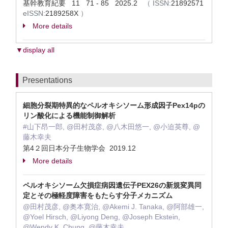
基幹教育紀要 11 71 - 85 2025.2
（
ISSN:
21892571
eISSN:
2189258X
）
More details
▼display all
Presentations
細胞分裂期特異的なペルオキシソーム形成因子Pex14pの
リン酸化による機能制御解析
#山下昂一郎, @田村茂彦, @八木田悠一, @小迫英尊, @
藤木幸夫
第4２回日本分子生物学会 2019.12
More details
ペルオキシソーム欠損症病因遺伝子PEX26の新規変異同
定とその極軽度障害をもたらす分子メカニズム
@田村茂彦, @奥本寛治, @Akemi J. Tanaka, @阿部雄一,
@Yoel Hirsch, @Liyong Deng, @Joseph Ekstein,
@Wendy K. Chung, @藤木幸夫