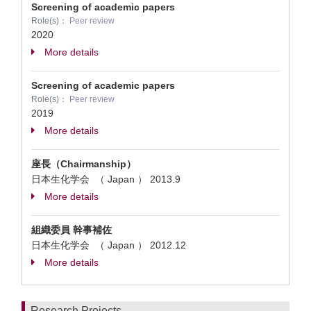
Screening of academic papers
Role(s)：
Peer review
2020
More details
Screening of academic papers
Role(s)：
Peer review
2019
More details
座長（Chairmanship）
日本生化学会 （ Japan ）
2013.9
More details
組織委員 幹事補佐
日本生化学会 （ Japan ）
2012.12
More details
Research Projects