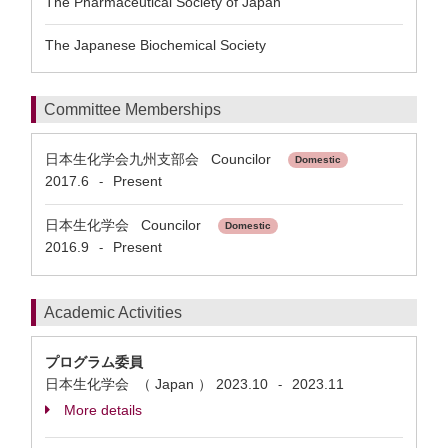
The Pharmaceutical Society of Japan
The Japanese Biochemical Society
Committee Memberships
日本生化学会九州支部会 Councilor
Domestic
2017.6
Present
-
日本生化学会 Councilor
Domestic
2016.9
Present
-
Academic Activities
プログラム委員
日本生化学会 （ Japan ）
2023.10
2023.11
-
More details