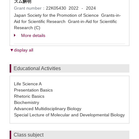
ズム解明
Grant number：
22K05430
2022
2024
-
Japan Society for the Promotion of Science Grants-in-
Aid for Scientific Research Grant-in-Aid for Scientific
Research (C)
More details
▼display all
Educational Activities
Life Science A
Presentation Basics
Rhetoric Basics
Biochemistry
Advanced Multidisciplinary Biology
Special Lecture of Molecular and Developmental Biology
Class subject