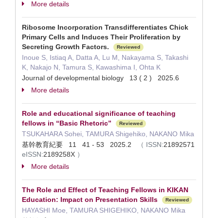
More details
Ribosome Incorporation Transdifferentiates Chick
Primary Cells and Induces Their Proliferation by
Secreting Growth Factors.
Reviewed
Inoue S, Istiaq A, Datta A, Lu M, Nakayama S, Takashi
K, Nakajo N, Tamura S, Kawashima I, Ohta K
Journal of developmental biology 13 ( 2 ) 2025.6
More details
Role and educational significance of teaching
fellows in “Basic Rhetoric”
Reviewed
TSUKAHARA Sohei, TAMURA Shigehiko, NAKANO Mika
基幹教育紀要 11 41 - 53 2025.2
（
ISSN:
21892571
eISSN:
2189258X
）
More details
The Role and Effect of Teaching Fellows in KIKAN
Education: Impact on Presentation Skills
Reviewed
HAYASHI Moe, TAMURA SHIGEHIKO, NAKANO Mika