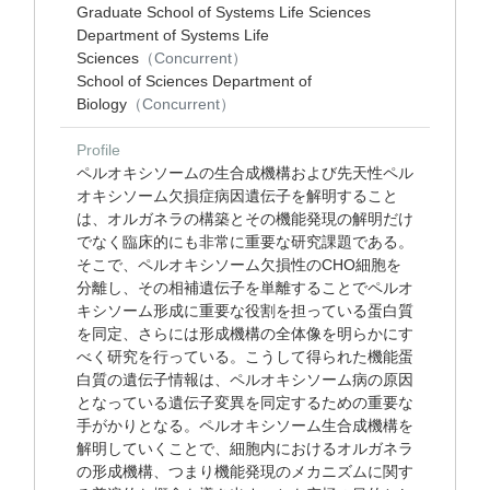
Graduate School of Systems Life Sciences
Department of Systems Life
Sciences
（Concurrent）
School of Sciences Department of
Biology
（Concurrent）
Profile
ペルオキシソームの生合成機構および先天性ペル
オキシソーム欠損症病因遺伝子を解明すること
は、オルガネラの構築とその機能発現の解明だけ
でなく臨床的にも非常に重要な研究課題である。
そこで、ペルオキシソーム欠損性のCHO細胞を
分離し、その相補遺伝子を単離することでペルオ
キシソーム形成に重要な役割を担っている蛋白質
を同定、さらには形成機構の全体像を明らかにす
べく研究を行っている。こうして得られた機能蛋
白質の遺伝子情報は、ペルオキシソーム病の原因
となっている遺伝子変異を同定するための重要な
手がかりとなる。ペルオキシソーム生合成機構を
解明していくことで、細胞内におけるオルガネラ
の形成機構、つまり機能発現のメカニズムに関す