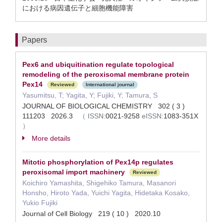
における病因遺伝子と細胞機能障害
Papers
Pex6 and ubiquitination regulate topological
remodeling of the peroxisomal membrane protein
Pex14
Reviewed
International journal
Yasumitsu, T; Yagita, Y; Fujiki, Y; Tamura, S
JOURNAL OF BIOLOGICAL CHEMISTRY 302 ( 3 )
111203 2026.3
（
ISSN:
0021-9258
eISSN:
1083-351X
）
More details
Mitotic phosphorylation of Pex14p regulates
peroxisomal import machinery
Reviewed
Koichiro Yamashita, Shigehiko Tamura, Masanori
Honsho, Hiroto Yada, Yuichi Yagita, Hidetaka Kosako,
Yukio Fujiki
Journal of Cell Biology 219 ( 10 ) 2020.10