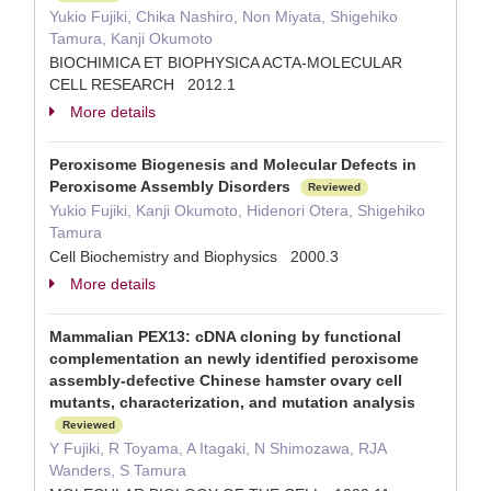
Yukio Fujiki, Chika Nashiro, Non Miyata, Shigehiko
Tamura, Kanji Okumoto
BIOCHIMICA ET BIOPHYSICA ACTA-MOLECULAR
CELL RESEARCH 2012.1
More details
Peroxisome Biogenesis and Molecular Defects in
Peroxisome Assembly Disorders
Reviewed
Yukio Fujiki, Kanji Okumoto, Hidenori Otera, Shigehiko
Tamura
Cell Biochemistry and Biophysics 2000.3
More details
Mammalian PEX13: cDNA cloning by functional
complementation an newly identified peroxisome
assembly-defective Chinese hamster ovary cell
mutants, characterization, and mutation analysis
Reviewed
Y Fujiki, R Toyama, A Itagaki, N Shimozawa, RJA
Wanders, S Tamura