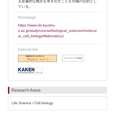
る普遍的な概念を導き出すことを究極の目的とし
ている。
Homepage
https://www.sls.kyushu-
u.ac.jp/study/course/biological_sciences/molecul
ar_cell_biology/#laboratory1
External link
Research Areas
Life Science / Cell biology