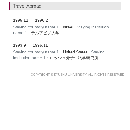
Travel Abroad
1995.12
1996.2
-
Staying countory name 1：
Israel
Staying institution
name 1：
テルアビブ大学
1993.9
1995.11
-
Staying countory name 1：
United States
Staying
institution name 1：
ロッシュ分子生物学研究所
COPYRIGHT © KYUSHU UNIVERSITY. ALL RIGHTS RESERVED.