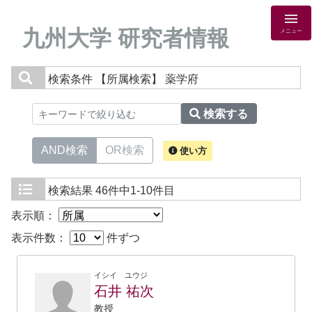
九州大学 研究者情報
メニュー
検索条件
【所属検索】 薬学府
検索する
AND検索
OR検索
使い方
検索結果
46件中1-10件目
表示順：
表示件数：
件ずつ
イシイ ユウジ
石井 祐次
教授