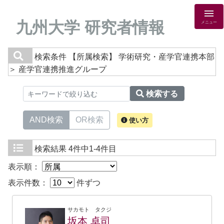
九州大学 研究者情報
メニュー
検索条件
【所属検索】 学術研究・産学官連携本部
＞ 産学官連携推進グループ
検索する
AND検索
OR検索
使い方
検索結果
4件中1-4件目
表示順：
表示件数：
件ずつ
サカモト タクジ
坂本 卓司