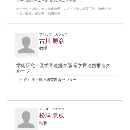
ター, 総合理工学府 総合理工学専攻
ナノテク・材料 / ナノ構造物理、人文・社会 / 教育工学、自然科学
一般 / 磁性、超伝導、強相関系
フルカワ カツヒコ
古川 勝彦
教授
学術研究・産学官連携本部 産学官連携推進グ
ループ
（併任）
洋上風力研究教育センター
マツオ アキナリ
松尾 晃成
助教