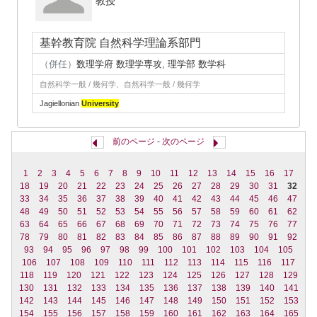
教授
基幹教育院 自然科学理論系部門
（併任）
数理学府 数理学専攻, 理学部 数学科
自然科学一般 / 幾何学、自然科学一般 / 幾何学
Jagiellonian
University
前のページ
-
次のページ
1
2
3
4
5
6
7
8
9
10
11
12
13
14
15
16
17
18
19
20
21
22
23
24
25
26
27
28
29
30
31
32
33
34
35
36
37
38
39
40
41
42
43
44
45
46
47
48
49
50
51
52
53
54
55
56
57
58
59
60
61
62
63
64
65
66
67
68
69
70
71
72
73
74
75
76
77
78
79
80
81
82
83
84
85
86
87
88
89
90
91
92
93
94
95
96
97
98
99
100
101
102
103
104
105
106
107
108
109
110
111
112
113
114
115
116
117
118
119
120
121
122
123
124
125
126
127
128
129
130
131
132
133
134
135
136
137
138
139
140
141
142
143
144
145
146
147
148
149
150
151
152
153
154
155
156
157
158
159
160
161
162
163
164
165