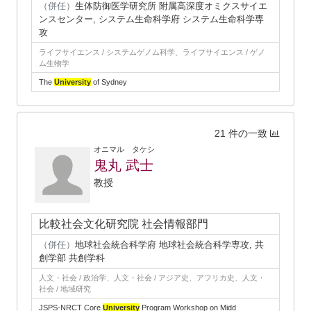
（併任）
生体防御医学研究所 附属高深度オミクスサイエ
ンスセンター, システム生命科学府 システム生命科学専
攻
ライフサイエンス / システムゲノム科学、ライフサイエンス / ゲノ
ム生物学
The
University
of Sydney
21 件の一致
オニマル タケシ
鬼丸 武士
教授
比較社会文化研究院 社会情報部門
（併任）
地球社会統合科学府 地球社会統合科学専攻, 共
創学部 共創学科
人文・社会 / 政治学、人文・社会 / アジア史、アフリカ史、人文・
社会 / 地域研究
JSPS-NRCT Core
University
Program Workshop on Midd