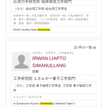
応用力学研究所 地球環境力学部門
（併任）
総合理工学府 総合理工学専攻
自然科学一般 / 大気水圏科学、自然科学一般 / 大気水圏科学、環
境・農学 / 環境負荷、リスク評価管理、環境・農学 / 環境影響評
価、環境・農学 / 環境動態解析
North Carolina State
University
22 件の一致
イルワン リアプト シマヌルラン
IRWAN LIAPTO
SIMANULLANG
助教
工学研究院 エネルギー量子工学部門
（併任）
工学府 量子物理工学専攻, 工学部 量子物理工学
科
エネルギー / 原子力工学
nt Symposium Kyushu
University
& National Taipei U