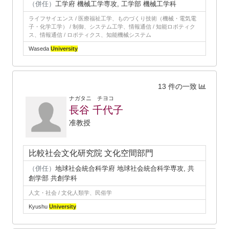
（併任）
工学府 機械工学専攻, 工学部 機械工学科
ライフサイエンス / 医療福祉工学、ものづくり技術（機械・電気電
子・化学工学） / 制御、システム工学、情報通信 / 知能ロボティク
ス、情報通信 / ロボティクス、知能機械システム
Waseda
University
13 件の一致
ナガタニ チヨコ
長谷 千代子
准教授
比較社会文化研究院 文化空間部門
（併任）
地球社会統合科学府 地球社会統合科学専攻, 共
創学部 共創学科
人文・社会 / 文化人類学、民俗学
Kyushu
University