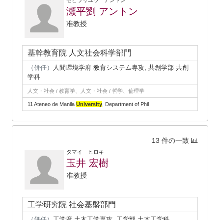
セビラリユウ アントン
瀬平劉 アントン
准教授
基幹教育院 人文社会科学部門
（併任）
人間環境学府 教育システム専攻, 共創学部 共創
学科
人文・社会 / 教育学、人文・社会 / 哲学、倫理学
11 Ateneo de Manila
University
, Department of Phil
13 件の一致
タマイ ヒロキ
玉井 宏樹
准教授
工学研究院 社会基盤部門
（併任）
工学府 土木工学専攻, 工学部 土木工学科