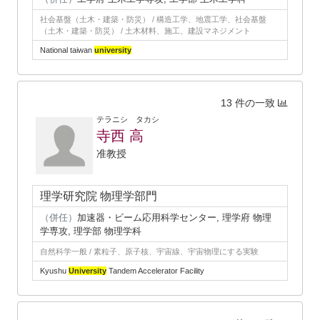
社会基盤（土木・建築・防災） / 構造工学、地震工学、社会基盤
（土木・建築・防災） / 土木材料、施工、建設マネジメント
National taiwan
university
13 件の一致
テラニシ タカシ
寺西 高
准教授
理学研究院 物理学部門
（併任）
加速器・ビーム応用科学センター, 理学府 物理
学専攻, 理学部 物理学科
自然科学一般 / 素粒子、原子核、宇宙線、宇宙物理にする実験
Kyushu
University
Tandem Accelerator Facility