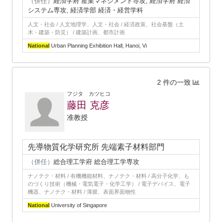
（併任）
経済学府 産業マネジメント専攻, 経済学府 経済
システム専攻, 経済学部 経済・経営学科
人文・社会 / 人文地理学、人文・社会 / 経済政策、社会基盤（土
木・建築・防災） / 建築計画、都市計画
National
Urban Planning Exhibition Hall, Hanoi, Vi
2 件の一致
フジタ カツヒコ
藤田 克彦
准教授
先導物質化学研究所 先端素子材料部門
（併任）
総合理工学府 総合理工学専攻
ナノテク・材料 / 有機機能材料、ナノテク・材料 / 高分子化学、も
のづくり技術（機械・電気電子・化学工学） / 電子デバイス、電子
機器、ナノテク・材料 / 薄膜、表面界面物性
National
University of Singapore