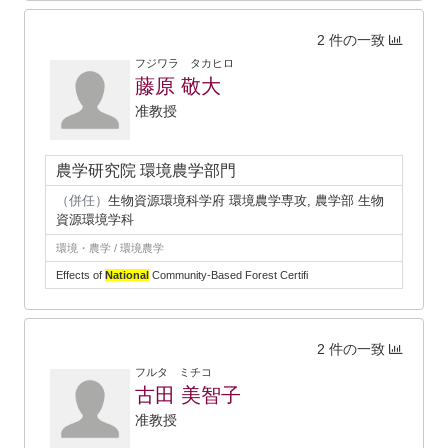
2 件の一致
フジワラ タカヒロ
藤原 敬大
准教授
農学研究院 環境農学部門
（併任）
生物資源環境科学府 環境農学専攻, 農学部 生物
資源環境学科
環境・農学 / 環境農学
Effects of
National
Community-Based Forest Certifi
2 件の一致
フルタ ミチコ
古田 美智子
准教授