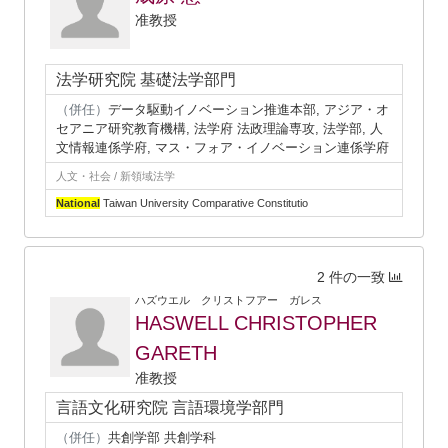
准教授
法学研究院 基礎法学部門
（併任）
データ駆動イノベーション推進本部, アジア・オ
セアニア研究教育機構, 法学府 法政理論専攻, 法学部, 人
文情報連係学府, マス・フォア・イノベーション連係学府
人文・社会 / 新領域法学
National
Taiwan University Comparative Constitutio
2 件の一致
ハズウエル クリストフアー ガレス
HASWELL CHRISTOPHER
GARETH
准教授
言語文化研究院 言語環境学部門
（併任）
共創学部 共創学科