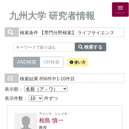
九州大学 研究者情報
メニュー
検索条件
【専門分野検索】 ライフサイエンス
検索する
AND検索
OR検索
使い方
検索結果
856件中1-10件目
表示順：
表示件数：
件ずつ
アイシマ シンイチ
相島 慎一
教授