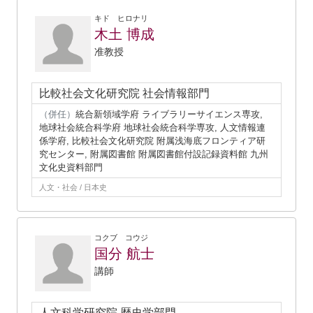
キド ヒロナリ
木土 博成
准教授
比較社会文化研究院 社会情報部門
（併任）
統合新領域学府 ライブラリーサイエンス専攻,
地球社会統合科学府 地球社会統合科学専攻, 人文情報連
係学府, 比較社会文化研究院 附属浅海底フロンティア研
究センター, 附属図書館 附属図書館付設記録資料館 九州
文化史資料部門
人文・社会 / 日本史
コクブ コウジ
国分 航士
講師
人文科学研究院 歴史学部門